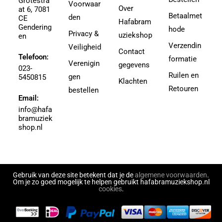
Grotestra
Agrell, Jeffrey
Voorwaar
3-4
Over
at 6, 7081
Agricole-Genin, Paul
Betaalmet
den
3.5
CE
Hafabram
Gendering
Aguilar, Walter Leon
hode
30
Privacy &
uziekshop
en
Aguilera, Christina
38
Verzendin
Veiligheid
Contact
Ahbez, Eden
Telefoon:
3e divisie
formatie
Verenigin
gegevens
Ahle, Johann R.
023-
4
Ruilen en
gen
5450815
Ahronheim, Albert
Klachten
4 (3e divisie)
Retouren
bestellen
Airto Moreira Ramon Zenker
Email:
4,5
Aitken
info@hafa
4,5 (3e divisie)
bramuziek
Aitken, Robert
4.5
shop.nl
Akers, Howard E.
5
Akey, Douglas
5.5
Akoschky, Judith
6
Al Hirt
Gebruik van deze site betekent dat je de
algemene voorwaarden
.
7
Om je zo goed mogelijk te helpen gebruikt hafabramuziekshop.nl
Al-Odeh, Simon
cookies
.
8
Alabiev, Alexander
43497
Alain Silvestri
43526