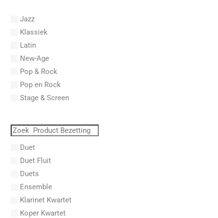
Abel, L.
Jazz
Abel, Lex
Klassiek
Aberg, Johan Ludvig
Latin
Aboucaya, Christian
New-Age
Aboulker, Isabelle
Pop & Rock
Abraham, Paul
Pop en Rock
Abrams, Lester
Stage & Screen
Abreu, Zequinha
Abreu, Zequinha de
Absil, Jean
Abt, Franz Wilhelm
Duet
AC/DC
Duet Fluit
Achleitner, Rudolf
Duets
Acker, Dieter
Ensemble
Acosta, Omar
Klarinet Kwartet
Adam Gorb
Koper Kwartet