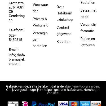
Bestellen
Grotestra
Agrell, Jeffrey
Voorwaar
3-4
Over
at 6, 7081
Agricole-Genin, Paul
Betaalmet
den
3.5
CE
Hafabram
Gendering
Aguilar, Walter Leon
hode
30
Privacy &
uziekshop
en
Aguilera, Christina
38
Verzendin
Veiligheid
Contact
Ahbez, Eden
Telefoon:
3e divisie
formatie
Verenigin
gegevens
Ahle, Johann R.
023-
4
Ruilen en
gen
5450815
Ahronheim, Albert
Klachten
4 (3e divisie)
Retouren
bestellen
Airto Moreira Ramon Zenker
Email:
4,5
Aitken
info@hafa
4,5 (3e divisie)
bramuziek
Aitken, Robert
4.5
shop.nl
Akers, Howard E.
5
Akey, Douglas
5.5
Akoschky, Judith
6
Al Hirt
Gebruik van deze site betekent dat je de
algemene voorwaarden
.
7
Om je zo goed mogelijk te helpen gebruikt hafabramuziekshop.nl
Al-Odeh, Simon
cookies
.
8
Alabiev, Alexander
43497
Alain Silvestri