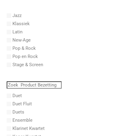
Abel, Carl Friedrich
Abel, L.
Jazz
Abel, Lex
Klassiek
Aberg, Johan Ludvig
Latin
Aboucaya, Christian
New-Age
Aboulker, Isabelle
Pop & Rock
Abraham, Paul
Pop en Rock
Abrams, Lester
Stage & Screen
Abreu, Zequinha
Abreu, Zequinha de
Absil, Jean
Abt, Franz Wilhelm
Duet
AC/DC
Duet Fluit
Achleitner, Rudolf
Duets
Acker, Dieter
Ensemble
Acosta, Omar
Klarinet Kwartet
Adam Gorb