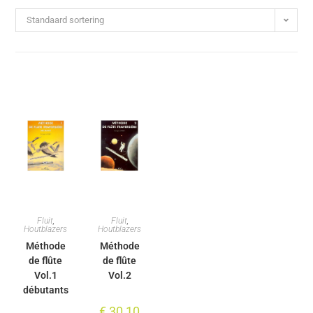
Standaard sortering
Fluit
,
Fluit
,
Houtblazers
Houtblazers
Méthode
Méthode
de flûte
de flûte
Vol.1
Vol.2
débutants
€
30,10