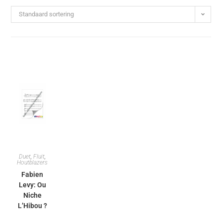
Standaard sortering
Duet
,
Fluit
,
Houtblazers
Fabien
Levy: Ou
Niche
L’Hibou ?