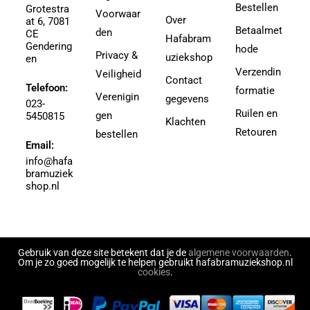
Bestellen
Grotestra
Agrell, Jeffrey
Voorwaar
3-4
Over
at 6, 7081
Agricole-Genin, Paul
Betaalmet
den
3.5
CE
Hafabram
Gendering
Aguilar, Walter Leon
hode
30
Privacy &
uziekshop
en
Aguilera, Christina
38
Verzendin
Veiligheid
Contact
Ahbez, Eden
Telefoon:
3e divisie
formatie
Verenigin
gegevens
Ahle, Johann R.
023-
4
Ruilen en
gen
5450815
Ahronheim, Albert
Klachten
4 (3e divisie)
Retouren
bestellen
Airto Moreira Ramon Zenker
Email:
4,5
Aitken
info@hafa
4,5 (3e divisie)
bramuziek
Aitken, Robert
4.5
shop.nl
Akers, Howard E.
5
Akey, Douglas
5.5
Akoschky, Judith
6
Al Hirt
Gebruik van deze site betekent dat je de
algemene voorwaarden
.
7
Om je zo goed mogelijk te helpen gebruikt hafabramuziekshop.nl
Al-Odeh, Simon
cookies
.
8
Alabiev, Alexander
43497
Alain Silvestri