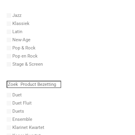
Abel, Carl Friedrich
Abel, L.
Jazz
Abel, Lex
Klassiek
Aberg, Johan Ludvig
Latin
Aboucaya, Christian
New-Age
Aboulker, Isabelle
Pop & Rock
Abraham, Paul
Pop en Rock
Abrams, Lester
Stage & Screen
Abreu, Zequinha
Abreu, Zequinha de
Absil, Jean
Abt, Franz Wilhelm
Duet
AC/DC
Duet Fluit
Achleitner, Rudolf
Duets
Acker, Dieter
Ensemble
Acosta, Omar
Klarinet Kwartet
Adam Gorb