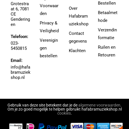
Bestellen
Grotestra
Agrell, Jeffrey
Voorwaar
3-4
Over
at 6, 7081
Agricole-Genin, Paul
Betaalmet
den
3.5
CE
Hafabram
Gendering
Aguilar, Walter Leon
hode
30
Privacy &
uziekshop
en
Aguilera, Christina
38
Verzendin
Veiligheid
Contact
Ahbez, Eden
Telefoon:
3e divisie
formatie
Verenigin
gegevens
Ahle, Johann R.
023-
4
Ruilen en
gen
5450815
Ahronheim, Albert
Klachten
4 (3e divisie)
Retouren
bestellen
Airto Moreira Ramon Zenker
Email:
4,5
Aitken
info@hafa
4,5 (3e divisie)
bramuziek
Aitken, Robert
4.5
shop.nl
Akers, Howard E.
5
Akey, Douglas
5.5
Akoschky, Judith
6
Al Hirt
Gebruik van deze site betekent dat je de
algemene voorwaarden
.
7
Om je zo goed mogelijk te helpen gebruikt hafabramuziekshop.nl
Al-Odeh, Simon
cookies
.
8
Alabiev, Alexander
43497
Alain Silvestri