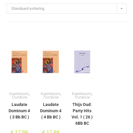
Standaard sortering
Koperblazers
,
Koperblazers
,
Koperblazers
,
Trombone
Trombone
Trombone
Laudate
Laudate
Thijs Oud:
Dominum 4
Dominum 4
Party Hits
( 3 Bb BC )
( 4 Bb BC )
Vol. 1 ( 26 )
6Bb BC
€
17,99
€
17,99