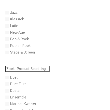
Abel, Carl Friedrich
Abel, L.
Jazz
Abel, Lex
Klassiek
Aberg, Johan Ludvig
Latin
Aboucaya, Christian
New-Age
Aboulker, Isabelle
Pop & Rock
Abraham, Paul
Pop en Rock
Abrams, Lester
Stage & Screen
Abreu, Zequinha
Abreu, Zequinha de
Absil, Jean
Abt, Franz Wilhelm
Duet
AC/DC
Duet Fluit
Achleitner, Rudolf
Duets
Acker, Dieter
Ensemble
Acosta, Omar
Klarinet Kwartet
Adam Gorb