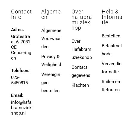
Aeschbacher, Walther
3 (4-divisie)
Contact
Algeme
Over
Help &
Afanasieff, Walter
3 (4e divisie)
Info
en
hafabra
Informa
Agapkin, Vasily Ivanovich
muziek
tie
3,5
hop
Ager, Milton
Adres:
Algemene
3,5 (4e Divisie)
Bestellen
Grotestra
Agrell, Jeffrey
Voorwaar
3-4
Over
at 6, 7081
Agricole-Genin, Paul
Betaalmet
den
3.5
CE
Hafabram
Gendering
Aguilar, Walter Leon
hode
30
Privacy &
uziekshop
en
Aguilera, Christina
38
Verzendin
Veiligheid
Contact
Ahbez, Eden
Telefoon:
3e divisie
formatie
Verenigin
gegevens
Ahle, Johann R.
023-
4
Ruilen en
gen
5450815
Ahronheim, Albert
Klachten
4 (3e divisie)
Retouren
bestellen
Airto Moreira Ramon Zenker
Email:
4,5
Aitken
info@hafa
4,5 (3e divisie)
bramuziek
Aitken, Robert
4.5
shop.nl
Akers, Howard E.
5
Akey, Douglas
5.5
Akoschky, Judith