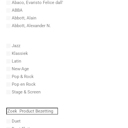
Abaco, Evaristo Felice dall'
ABBA
Abbott, Alain
Abbott, Alexander N.
Abel, Carl Friedrich
Abel, L.
Jazz
Abel, Lex
Klassiek
Aberg, Johan Ludvig
Latin
Aboucaya, Christian
New-Age
Aboulker, Isabelle
Pop & Rock
Abraham, Paul
Pop en Rock
Abrams, Lester
Stage & Screen
Abreu, Zequinha
Abreu, Zequinha de
Absil, Jean
Abt, Franz Wilhelm
Duet
AC/DC