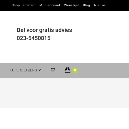
Shop
Contact
Mijn account
Wenslijst
Blog – Nieuws
Bel voor gratis advies
023-5450815
KOPERBLAZERS
0