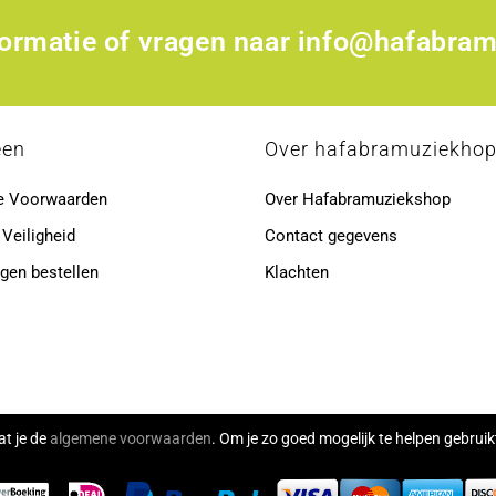
formatie of vragen naar
info@hafabram
een
Over hafabramuziekho
e Voorwaarden
Over Hafabramuziekshop
 Veiligheid
Contact gegevens
gen bestellen
Klachten
at je de
algemene voorwaarden
. Om je zo goed mogelijk te helpen gebru