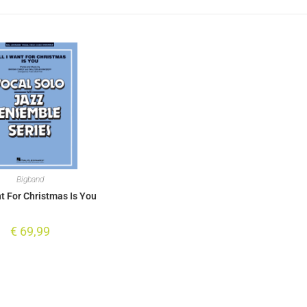
Bigband
nt For Christmas Is You
€
69,99