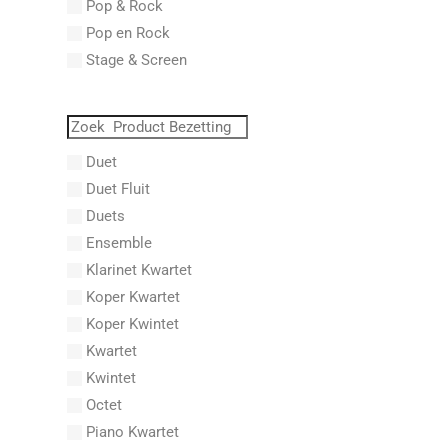
Pop & Rock
Abraham, Paul
Pop en Rock
Abrams, Lester
Stage & Screen
Abreu, Zequinha
Abreu, Zequinha de
Absil, Jean
Abt, Franz Wilhelm
Duet
AC/DC
Duet Fluit
Achleitner, Rudolf
Duets
Acker, Dieter
Ensemble
Acosta, Omar
Klarinet Kwartet
Adam Gorb
Koper Kwartet
Adam, Adolphe Charles
Koper Kwintet
Adam, Amy
Kwartet
Adams, Billy
Kwintet
Adams, Bryan
Octet
Adams, Byron
Piano Kwartet