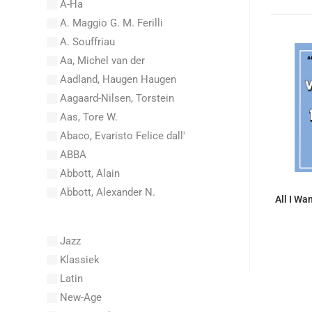
A-Ha
A. Maggio G. M. Ferilli
A. Souffriau
Aa, Michel van der
Aadland, Haugen Haugen
Aagaard-Nilsen, Torstein
Aas, Tore W.
Abaco, Evaristo Felice dall'
ABBA
Abbott, Alain
Abbott, Alexander N.
All I Wa
Abel, Carl Friedrich
Abel, L.
Jazz
Abel, Lex
Klassiek
Aberg, Johan Ludvig
Latin
Aboucaya, Christian
New-Age
Aboulker, Isabelle