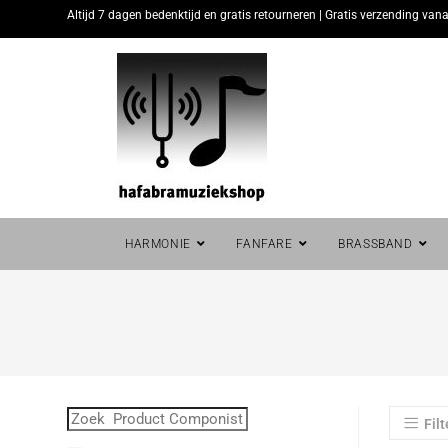
Altijd 7 dagen bedenktijd en gratis retourneren | Gratis verzending vana
HARMONIE
FANFARE
BRASSBAND
Filt