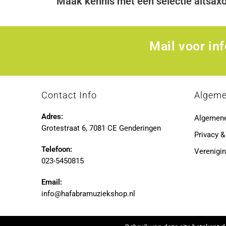
Maak kennis met een selectie altsaxo
Mail voor in
Contact Info
Algem
Adres:
Algemen
Grotestraat 6, 7081 CE Genderingen
Privacy &
Telefoon:
Verenigin
023-5450815
Email:
info@hafabramuziekshop.nl