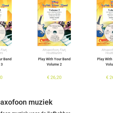
,
Fluit
,
Altsaxofoon
,
Fluit
,
Altsaxo
ers
Houtblazers
Houtb
ur Band
Play With Your Band
Play With
 3
Volume 2
Vol
20
€
26,20
€
2
tsaxofoon muziek