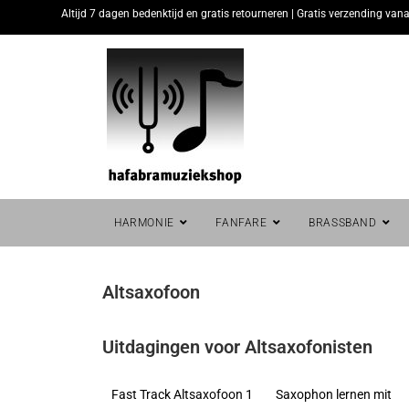
Altijd 7 dagen bedenktijd en gratis retourneren | Gratis verzending vana
HARMONIE
FANFARE
BRASSBAND
Altsaxofoon
Uitdagingen voor Altsaxofonisten
Fast Track Altsaxofoon 1
Saxophon lernen mit