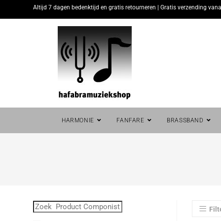
Altijd 7 dagen bedenktijd en gratis retourneren | Gratis verzending vana
HARMONIE
FANFARE
BRASSBAND
Filt