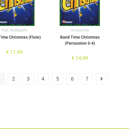
Fluit
,
Houtblazers
Accessoires
ime Christmas (Flute)
Band Time Christmas
(Percussion 3-4)
€
11,99
€
14,99
1
2
3
4
5
6
7