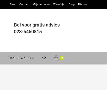
Shop
Contact
Mijn account
Wenslijst
Blog – Nieuws
Bel voor gratis advies
023-5450815
KOPERBLAZERS
0