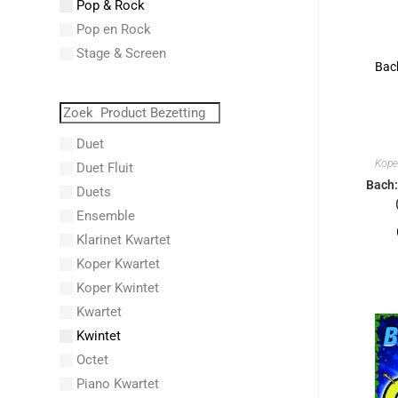
Pop & Rock
Abraham, Paul
Pop en Rock
Abrams, Lester
Stage & Screen
Abreu, Zequinha
Abreu, Zequinha de
Absil, Jean
Abt, Franz Wilhelm
Duet
AC/DC
Kope
Duet Fluit
Achleitner, Rudolf
Bach:
Duets
Acker, Dieter
Ensemble
Acosta, Omar
Klarinet Kwartet
Adam Gorb
Koper Kwartet
Adam, Adolphe Charles
Koper Kwintet
Adam, Amy
Kwartet
Adams, Billy
Kwintet
Adams, Bryan
Octet
Adams, Byron
Piano Kwartet