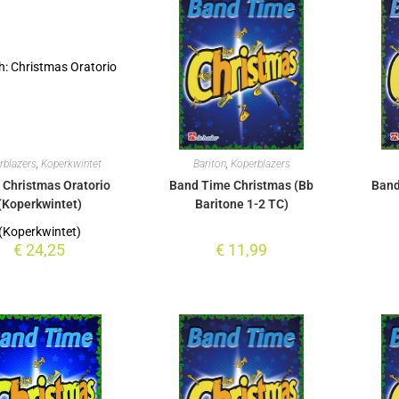
rblazers
,
Koperkwintet
Bariton
,
Koperblazers
 Christmas Oratorio
Band Time Christmas (Bb
Band
(Koperkwintet)
Baritone 1-2 TC)
€
24,25
€
11,99