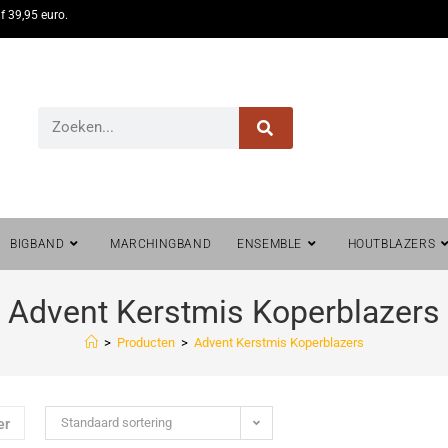
f 39,95 euro.
BIGBAND
MARCHINGBAND
ENSEMBLE
HOUTBLAZERS
Advent Kerstmis Koperblazers
>
Producten
>
Advent Kerstmis Koperblazers
Standaard sortering
er