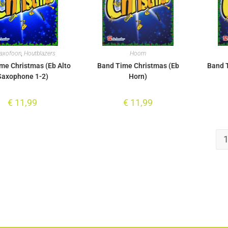
saxofoon
,
Houtblazers
Hoorn
me Christmas (Eb Alto
Band Time Christmas (Eb
Band T
Saxophone 1-2)
Horn)
€
11,99
€
11,99