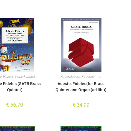
erblazers
,
Koperkwintet
Koperblazers
,
Koperkwintet
e Fideles (SATB Brass
Adeste, Fideles(for Brass
Quintet)
Quintet and Organ (ad lib.))
€
56,70
€
34,99