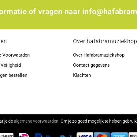
formatie of vragen naar
info@hafabram
een
Over hafabramuziekho
e Voorwaarden
Over Hafabramuziekshop
 Veiligheid
Contact gegevens
gen bestellen
Klachten
at je de
algemene voorwaarden
. Om je zo goed mogelijk te helpen gebru