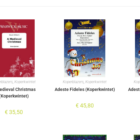
rblazers
,
Koperkwintet
Koperblazers
,
Koperkwintet
Kop
edieval Christmas
Adeste Fideles (Koperkwintet)
Adest
(Koperkwintet)
€
45,80
€
35,50