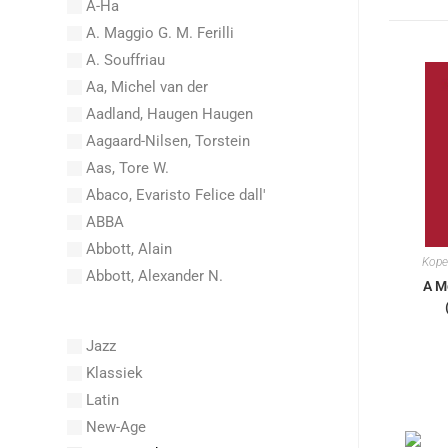
A-Ha
A. Maggio G. M. Ferilli
A. Souffriau
Aa, Michel van der
Aadland, Haugen Haugen
Aagaard-Nilsen, Torstein
Aas, Tore W.
Abaco, Evaristo Felice dall'
ABBA
Abbott, Alain
Kope
Abbott, Alexander N.
A M
Abel, Carl Friedrich
Abel, L.
Jazz
Abel, Lex
Klassiek
Aberg, Johan Ludvig
Latin
Aboucaya, Christian
New-Age
Aboulker, Isabelle