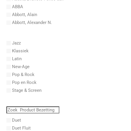
ABBA
Abbott, Alain
Abbott, Alexander N.
Abel, Carl Friedrich
Abel, L.
Jazz
Abel, Lex
Klassiek
Aberg, Johan Ludvig
Latin
Aboucaya, Christian
New-Age
Aboulker, Isabelle
Pop & Rock
Abraham, Paul
Pop en Rock
Abrams, Lester
Stage & Screen
Abreu, Zequinha
Abreu, Zequinha de
Absil, Jean
Abt, Franz Wilhelm
Duet
AC/DC
Duet Fluit