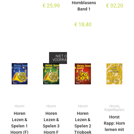
Hornblasens
€
25,99
€
32,20
Band 1
€
18,40
NIET OP
VOORRAAD
Hoorn
Hoorn
Hoorn
Hoorn
,
Koperblazers
Horen
Horen
Horen
Horst
Lezen &
Lezen &
Lezen &
Rapp: Horn
Spelen 1
Spelen 3
Spelen 2
lernen mit
Hoorn (F)
Hoorn F
Trioboek