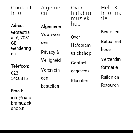
Aeschbacher, Walther
3 (4-divisie)
Contact
Algeme
Over
Help &
Afanasieff, Walter
3 (4e divisie)
Info
en
hafabra
Informa
Agapkin, Vasily Ivanovich
muziek
tie
3,5
hop
Ager, Milton
Adres:
Algemene
3,5 (4e Divisie)
Bestellen
Grotestra
Agrell, Jeffrey
Voorwaar
3-4
Over
at 6, 7081
Agricole-Genin, Paul
Betaalmet
den
3.5
CE
Hafabram
Gendering
Aguilar, Walter Leon
hode
30
Privacy &
uziekshop
en
Aguilera, Christina
38
Verzendin
Veiligheid
Contact
Ahbez, Eden
Telefoon:
3e divisie
formatie
Verenigin
gegevens
Ahle, Johann R.
023-
4
Ruilen en
gen
5450815
Ahronheim, Albert
Klachten
4 (3e divisie)
Retouren
bestellen
Airto Moreira Ramon Zenker
Email:
4,5
Aitken
info@hafa
4,5 (3e divisie)
bramuziek
Aitken, Robert
4.5
shop.nl
Akers, Howard E.
5
Akey, Douglas
5.5
Akoschky, Judith
6