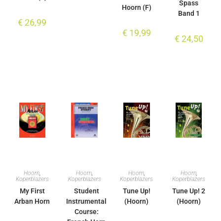
Spass
Hoorn (F)
Band 1
€
26,99
€
19,99
€
24,50
Hoorn
,
Hoorn
,
Hoorn
,
Hoorn
,
Koperblazers
Koperblazers
Koperblazers
Koperblazers
My First
Student
Tune Up!
Tune Up! 2
Arban Horn
Instrumental
(Hoorn)
(Hoorn)
Course: