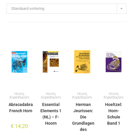
Standaard sortering
Hoorn
,
Hoorn
,
Hoorn
,
Hoorn
,
Koperblazers
Koperblazers
Koperblazers
Koperblazers
Abracadabra
Essential
Herman
Hoeltzel:
French Horn
Elements 1
Jeurissen:
Horn-
(NL) – F-
Die
Schule
Hoorn
Grundlagen
Band 1
€
14,20
des