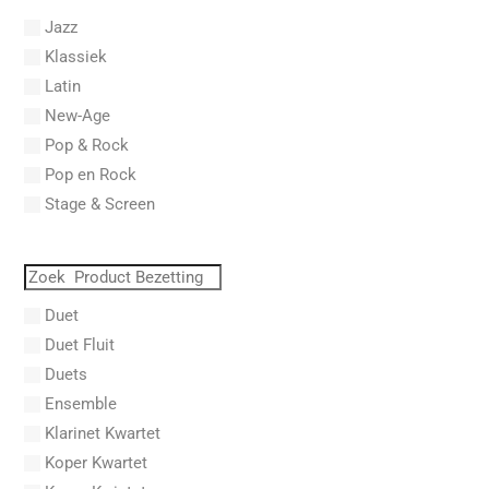
Abel, L.
Jazz
Abel, Lex
Klassiek
Aberg, Johan Ludvig
Latin
Aboucaya, Christian
New-Age
Aboulker, Isabelle
Pop & Rock
Abraham, Paul
Pop en Rock
Abrams, Lester
Stage & Screen
Abreu, Zequinha
Abreu, Zequinha de
Absil, Jean
Abt, Franz Wilhelm
Duet
AC/DC
Duet Fluit
Achleitner, Rudolf
Duets
Acker, Dieter
Ensemble
Acosta, Omar
Klarinet Kwartet
Adam Gorb
Koper Kwartet
Adam, Adolphe Charles