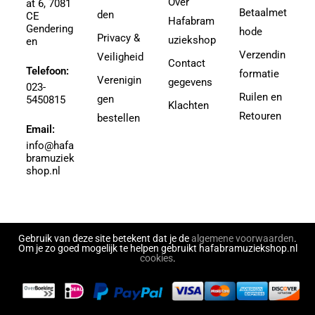
Over
at 6, 7081
Agricole-Genin, Paul
Betaalmet
den
3.5
CE
Hafabram
Gendering
Aguilar, Walter Leon
hode
30
Privacy &
uziekshop
en
Aguilera, Christina
38
Verzendin
Veiligheid
Contact
Ahbez, Eden
Telefoon:
3e divisie
formatie
Verenigin
gegevens
Ahle, Johann R.
023-
4
Ruilen en
gen
5450815
Ahronheim, Albert
Klachten
4 (3e divisie)
Retouren
bestellen
Airto Moreira Ramon Zenker
Email:
4,5
Aitken
info@hafa
4,5 (3e divisie)
bramuziek
Aitken, Robert
4.5
shop.nl
Akers, Howard E.
5
Akey, Douglas
5.5
Akoschky, Judith
6
Al Hirt
Gebruik van deze site betekent dat je de
algemene voorwaarden
.
7
Om je zo goed mogelijk te helpen gebruikt hafabramuziekshop.nl
Al-Odeh, Simon
cookies
.
8
Alabiev, Alexander
43497
Alain Silvestri
43526
Alain, Jehan