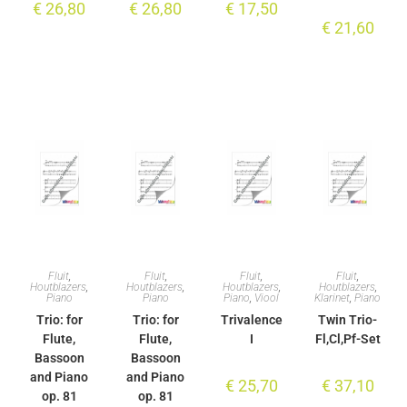
€
26,80
€
26,80
€
17,50
€
21,60
Fluit
,
Fluit
,
Fluit
,
Fluit
,
Houtblazers
,
Houtblazers
,
Houtblazers
,
Houtblazers
,
Piano
Piano
Piano
,
Viool
Klarinet
,
Piano
Trio: for
Trio: for
Trivalence
Twin Trio-
Flute,
Flute,
I
Fl,Cl,Pf-Set
Bassoon
Bassoon
and Piano
and Piano
€
25,70
€
37,10
op. 81
op. 81