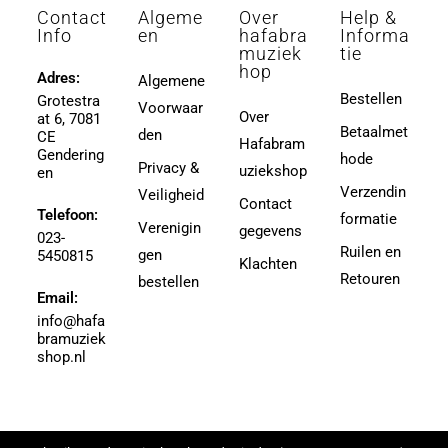
3 (4-divisie)
Contact
Algeme
Over
Help &
Afanasieff, Walter
3 (4e divisie)
Info
en
hafabra
Informa
Agapkin, Vasily Ivanovich
muziek
tie
3,5
hop
Ager, Milton
Adres:
Algemene
3,5 (4e Divisie)
Bestellen
Grotestra
Agrell, Jeffrey
Voorwaar
3-4
Over
at 6, 7081
Agricole-Genin, Paul
Betaalmet
den
3.5
CE
Hafabram
Gendering
Aguilar, Walter Leon
hode
30
Privacy &
uziekshop
en
Aguilera, Christina
38
Verzendin
Veiligheid
Contact
Ahbez, Eden
Telefoon:
3e divisie
formatie
Verenigin
gegevens
Ahle, Johann R.
023-
4
Ruilen en
gen
5450815
Ahronheim, Albert
Klachten
4 (3e divisie)
Retouren
bestellen
Airto Moreira Ramon Zenker
Email:
4,5
Aitken
info@hafa
4,5 (3e divisie)
bramuziek
Aitken, Robert
4.5
shop.nl
Akers, Howard E.
5
Akey, Douglas
5.5
Akoschky, Judith
6