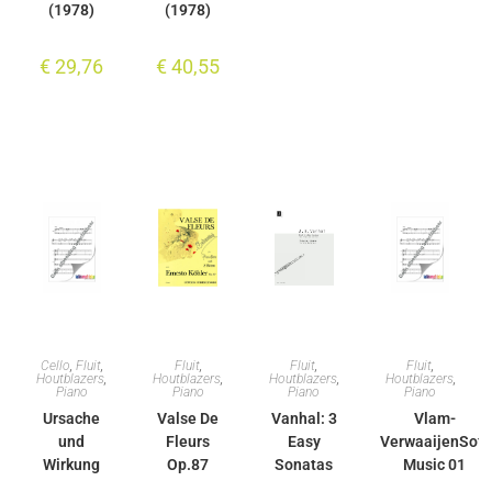
(1978)
(1978)
€
29,76
€
40,55
Cello
,
Fluit
,
Fluit
,
Fluit
,
Fluit
,
Houtblazers
,
Houtblazers
,
Houtblazers
,
Houtblazers
,
Piano
Piano
Piano
Piano
Ursache
Valse De
Vanhal: 3
Vlam-
und
Fleurs
Easy
VerwaaijenSoft
Wirkung
Op.87
Sonatas
Music 01