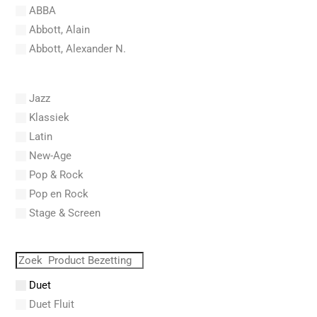
ABBA
Abbott, Alain
Abbott, Alexander N.
Abel, Carl Friedrich
Abel, L.
Jazz
Abel, Lex
Klassiek
Aberg, Johan Ludvig
Latin
Aboucaya, Christian
New-Age
Aboulker, Isabelle
Pop & Rock
Abraham, Paul
Pop en Rock
Abrams, Lester
Stage & Screen
Abreu, Zequinha
Abreu, Zequinha de
Absil, Jean
Abt, Franz Wilhelm
Duet
AC/DC
Duet Fluit
Achleitner, Rudolf