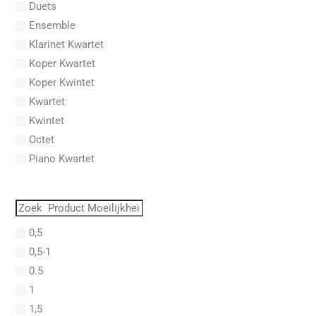
Duets
Acker, Dieter
Ensemble
Acosta, Omar
Klarinet Kwartet
Adam Gorb
Koper Kwartet
Adam, Adolphe Charles
Koper Kwintet
Adam, Amy
Kwartet
Adams, Billy
Kwintet
Adams, Bryan
Octet
Adams, Byron
Piano Kwartet
Adams, John
PVG
Adams, John Luther
Quartet
Adams, Sally
Quintet
Adams, Stephen
0,5
Saxofoon Kwartet
Adderley, Julian Cannonball
0,5-1
Septet
Adderley, Nat
0.5
Sextet
Addinsell, Richard
1
Solo
Addison, John
1,5
Solo Fagot