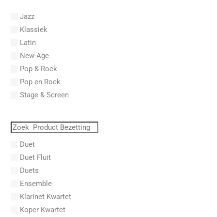
Abel, L.
Jazz
Abel, Lex
Klassiek
Aberg, Johan Ludvig
Latin
Aboucaya, Christian
New-Age
Aboulker, Isabelle
Pop & Rock
Abraham, Paul
Pop en Rock
Abrams, Lester
Stage & Screen
Abreu, Zequinha
Abreu, Zequinha de
Absil, Jean
Abt, Franz Wilhelm
Duet
AC/DC
Duet Fluit
Achleitner, Rudolf
Duets
Acker, Dieter
Ensemble
Acosta, Omar
Klarinet Kwartet
Adam Gorb
Koper Kwartet