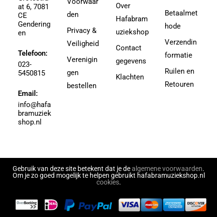
Voorwaar
3-4
Over
at 6, 7081
Agricole-Genin, Paul
Betaalmet
den
3.5
CE
Hafabram
Gendering
Aguilar, Walter Leon
hode
30
Privacy &
uziekshop
en
Aguilera, Christina
38
Verzendin
Veiligheid
Contact
Ahbez, Eden
Telefoon:
3e divisie
formatie
Verenigin
gegevens
Ahle, Johann R.
023-
4
Ruilen en
gen
5450815
Ahronheim, Albert
Klachten
4 (3e divisie)
Retouren
bestellen
Airto Moreira Ramon Zenker
Email:
4,5
Aitken
info@hafa
4,5 (3e divisie)
bramuziek
Aitken, Robert
4.5
shop.nl
Akers, Howard E.
5
Akey, Douglas
5.5
Akoschky, Judith
6
Al Hirt
Gebruik van deze site betekent dat je de
algemene voorwaarden
.
7
Om je zo goed mogelijk te helpen gebruikt hafabramuziekshop.nl
Al-Odeh, Simon
cookies
.
8
Alabiev, Alexander
43497
Alain Silvestri
43526