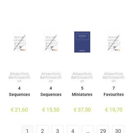
Altsaxofoon
,
Altsaxofoon
,
Altsaxofoon
,
Altsaxofoon
,
Baritonsaxofo
Baritonsaxofo
Baritonsaxofo
Baritonsaxofo
on
on
on
on
4
4
5
7
Sequences
Sequences
Miniatures
Favourites
€
21,60
€
15,50
€
37,50
€
19,70
1
2
3
4
…
29
30