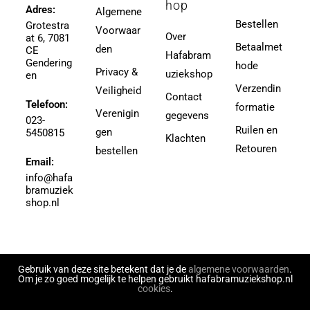
hop
Ager, Milton
Adres:
Algemene
3,5 (4e Divisie)
Bestellen
Grotestra
Agrell, Jeffrey
Voorwaar
3-4
Over
at 6, 7081
Agricole-Genin, Paul
Betaalmet
den
3.5
CE
Hafabram
Gendering
Aguilar, Walter Leon
hode
30
Privacy &
uziekshop
en
Aguilera, Christina
38
Verzendin
Veiligheid
Contact
Ahbez, Eden
Telefoon:
3e divisie
formatie
Verenigin
gegevens
Ahle, Johann R.
023-
4
Ruilen en
gen
5450815
Ahronheim, Albert
Klachten
4 (3e divisie)
Retouren
bestellen
Airto Moreira Ramon Zenker
Email:
4,5
Aitken
info@hafa
4,5 (3e divisie)
bramuziek
Aitken, Robert
4.5
shop.nl
Akers, Howard E.
5
Akey, Douglas
5.5
Akoschky, Judith
6
Al Hirt
Gebruik van deze site betekent dat je de
algemene voorwaarden
.
7
Om je zo goed mogelijk te helpen gebruikt hafabramuziekshop.nl
Al-Odeh, Simon
cookies
.
8
Alabiev, Alexander