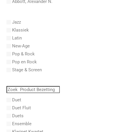
Abbott, Alexander N.
Abel, Carl Friedrich
Abel, L.
Jazz
Abel, Lex
Klassiek
Aberg, Johan Ludvig
Latin
Aboucaya, Christian
New-Age
Aboulker, Isabelle
Pop & Rock
Abraham, Paul
Pop en Rock
Abrams, Lester
Stage & Screen
Abreu, Zequinha
Abreu, Zequinha de
Absil, Jean
Abt, Franz Wilhelm
Duet
AC/DC
Duet Fluit
Achleitner, Rudolf
Duets
Acker, Dieter
Ensemble
Acosta, Omar
Klarinet Kwartet