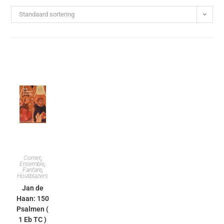
Standaard sortering
Cornet
,
Ensemble
,
Fanfare
,
Houtblazers
Jan de
Haan: 150
Psalmen (
1 Eb TC )