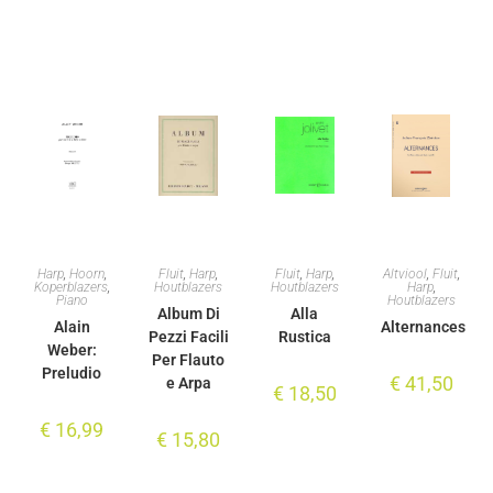
Harp
,
Hoorn
,
Fluit
,
Harp
,
Fluit
,
Harp
,
Altviool
,
Fluit
,
Koperblazers
,
Houtblazers
Houtblazers
Harp
,
Piano
Houtblazers
Album Di
Alla
Alain
Alternances
Pezzi Facili
Rustica
Weber:
Per Flauto
Preludio
€
41,50
e Arpa
€
18,50
€
16,99
€
15,80