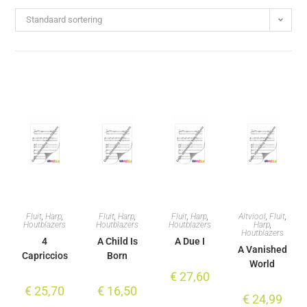
Standaard sortering
Fluit
,
Harp
,
Fluit
,
Harp
,
Fluit
,
Harp
,
Altviool
,
Fluit
,
Houtblazers
Houtblazers
Houtblazers
Harp
,
Houtblazers
4
A Child Is
A Due I
A Vanished
Capriccios
Born
World
€
27,60
€
25,70
€
16,50
€
24,99