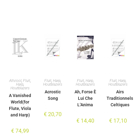
Altviool
,
Fluit
,
Fluit
,
Harp
,
Fluit
,
Harp
,
Fluit
,
Harp
,
Harp
,
Houtblazers
Houtblazers
Houtblazers
Houtblazers
Acrostic
Ah, Forse È
Airs
A Vanished
Song
Lui Che
Traditionnels
World(for
L’Anima
Celtiques
Flute, Viola
€
20,70
and Harp)
€
14,40
€
17,10
€
74,99