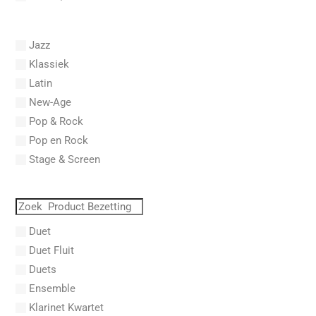
Abel, Carl Friedrich
Abel, L.
Jazz
Abel, Lex
Klassiek
Aberg, Johan Ludvig
Latin
Aboucaya, Christian
New-Age
Aboulker, Isabelle
Pop & Rock
Abraham, Paul
Pop en Rock
Abrams, Lester
Stage & Screen
Abreu, Zequinha
Abreu, Zequinha de
Absil, Jean
Abt, Franz Wilhelm
Duet
AC/DC
Duet Fluit
Achleitner, Rudolf
Duets
Acker, Dieter
Ensemble
Acosta, Omar
Klarinet Kwartet