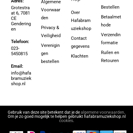
Adres:
Algemene
3,5 (4e Divisie)
Bestellen
Grotestra
Agrell, Jeffrey
Voorwaar
3-4
Over
at 6, 7081
Agricole-Genin, Paul
Betaalmet
den
3.5
CE
Hafabram
Gendering
Aguilar, Walter Leon
hode
30
Privacy &
uziekshop
en
Aguilera, Christina
38
Verzendin
Veiligheid
Contact
Ahbez, Eden
Telefoon:
3e divisie
formatie
Verenigin
gegevens
Ahle, Johann R.
023-
4
Ruilen en
gen
5450815
Ahronheim, Albert
Klachten
4 (3e divisie)
Retouren
bestellen
Airto Moreira Ramon Zenker
Email:
4,5
Aitken
info@hafa
4,5 (3e divisie)
bramuziek
Aitken, Robert
4.5
shop.nl
Akers, Howard E.
5
Akey, Douglas
5.5
Akoschky, Judith
6
Al Hirt
Gebruik van deze site betekent dat je de
algemene voorwaarden
.
7
Om je zo goed mogelijk te helpen gebruikt hafabramuziekshop.nl
Al-Odeh, Simon
cookies
.
8
Alabiev, Alexander
43497