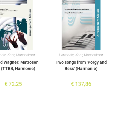
onie
,
Koor
,
Mannenkoor
Harmonie
,
Koor
,
Mannenkoor
rd Wagner: Matrosen
Two songs from ‘Porgy and
 (TTBB, Harmonie)
Bess’ (Harmonie)
€
72,25
€
137,86