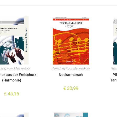
onie
,
Koor
,
Mannenkoor
Harmonie
,
Koor
,
Mannenkoor
Har
hor aus der Freischutz
Neckarmarsch
Pi
(Harmonie)
Tan
€
30,99
€
45,16