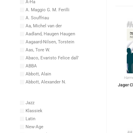
A-Ha
A. Maggio G. M. Ferilli
A. Souffriau
Aa, Michel van der
Aadland, Haugen Haugen
Aagaard-Nilsen, Torstein
Aas, Tore W.
Abaco, Evaristo Felice dall'
ABBA
Abbott, Alain
Harm
Abbott, Alexander N.
Jager C
Abel, Carl Friedrich
Abel, L.
Jazz
Abel, Lex
Klassiek
Aberg, Johan Ludvig
Latin
Aboucaya, Christian
New-Age
Aboulker, Isabelle