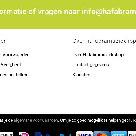
formatie of vragen naar
info@hafabram
een
Over hafabramuziekho
e Voorwaarden
Over Hafabramuziekshop
 Veiligheid
Contact gegevens
gen bestellen
Klachten
at je de
algemene voorwaarden
. Om je zo goed mogelijk te helpen gebru