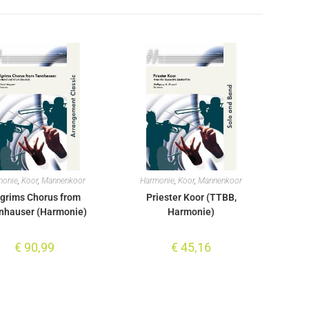
monie
,
Koor
,
Mannenkoor
Harmonie
,
Koor
,
Mannenkoor
lgrims Chorus from
Priester Koor (TTBB,
nhauser (Harmonie)
Harmonie)
€
90,99
€
45,16