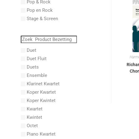
Pop & Rock
Abraham, Paul
Pop en Rock
Abrams, Lester
Stage & Screen
Abreu, Zequinha
Abreu, Zequinha de
Absil, Jean
Abt, Franz Wilhelm
Duet
AC/DC
Harm
Duet Fluit
Achleitner, Rudolf
Richa
Duets
Chor
Acker, Dieter
Ensemble
Acosta, Omar
Klarinet Kwartet
Adam Gorb
Koper Kwartet
Adam, Adolphe Charles
Koper Kwintet
Adam, Amy
Kwartet
Adams, Billy
Kwintet
Adams, Bryan
Octet
Adams, Byron
Piano Kwartet