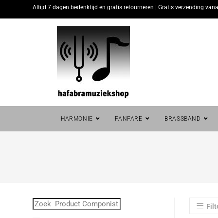
Altijd 7 dagen bedenktijd en gratis retourneren | Gratis verzending vana
HARMONIE
FANFARE
BRASSBAND
Filt