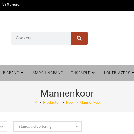
f 39,95 euro.
BIGBAND
MARCHINGBAND
ENSEMBLE
HOUTBLAZERS
Mannenkoor
>
Producten
>
Koor
>
Mannenkoor
Standaard sortering
er