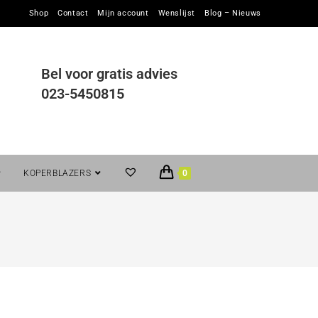
Shop
Contact
Mijn account
Wenslijst
Blog – Nieuws
Bel voor gratis advies
023-5450815
KOPERBLAZERS
0