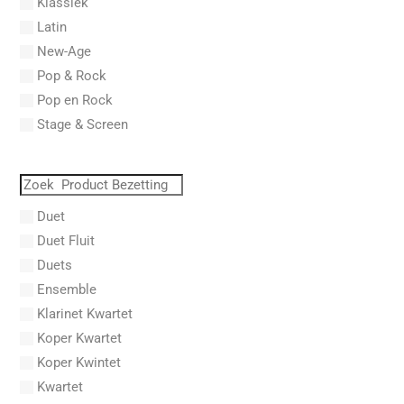
Klassiek
Aberg, Johan Ludvig
Latin
Aboucaya, Christian
New-Age
Aboulker, Isabelle
Pop & Rock
Abraham, Paul
Pop en Rock
Abrams, Lester
Stage & Screen
Abreu, Zequinha
Abreu, Zequinha de
Absil, Jean
Abt, Franz Wilhelm
Duet
AC/DC
Duet Fluit
Achleitner, Rudolf
Duets
Acker, Dieter
Ensemble
Acosta, Omar
Klarinet Kwartet
Adam Gorb
Koper Kwartet
Adam, Adolphe Charles
Koper Kwintet
Adam, Amy
Kwartet
Adams, Billy