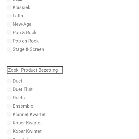
Abel, Lex
Klassiek
Aberg, Johan Ludvig
Latin
Aboucaya, Christian
New-Age
Aboulker, Isabelle
Pop & Rock
Abraham, Paul
Pop en Rock
Abrams, Lester
Stage & Screen
Abreu, Zequinha
Abreu, Zequinha de
Absil, Jean
Abt, Franz Wilhelm
Duet
AC/DC
Duet Fluit
Achleitner, Rudolf
Duets
Acker, Dieter
Ensemble
Acosta, Omar
Klarinet Kwartet
Adam Gorb
Koper Kwartet
Adam, Adolphe Charles
Koper Kwintet
Adam, Amy