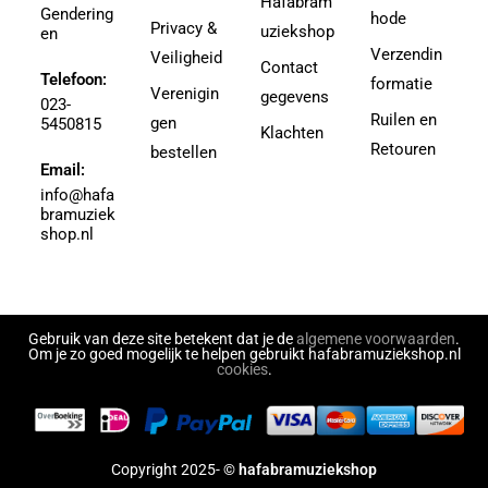
Hafabram
Gendering
Aguilar, Walter Leon
hode
30
Privacy &
uziekshop
en
Aguilera, Christina
38
Verzendin
Veiligheid
Contact
Ahbez, Eden
Telefoon:
3e divisie
formatie
Verenigin
gegevens
Ahle, Johann R.
023-
4
Ruilen en
gen
5450815
Ahronheim, Albert
Klachten
4 (3e divisie)
Retouren
bestellen
Airto Moreira Ramon Zenker
Email:
4,5
Aitken
info@hafa
4,5 (3e divisie)
bramuziek
Aitken, Robert
4.5
shop.nl
Akers, Howard E.
5
Akey, Douglas
5.5
Akoschky, Judith
6
Al Hirt
Gebruik van deze site betekent dat je de
algemene voorwaarden
.
7
Om je zo goed mogelijk te helpen gebruikt hafabramuziekshop.nl
Al-Odeh, Simon
cookies
.
8
Alabiev, Alexander
43497
Alain Silvestri
43526
Alain, Jehan
43558
Copyright 2025- ©
hafabramuziekshop
Alain, Olivier