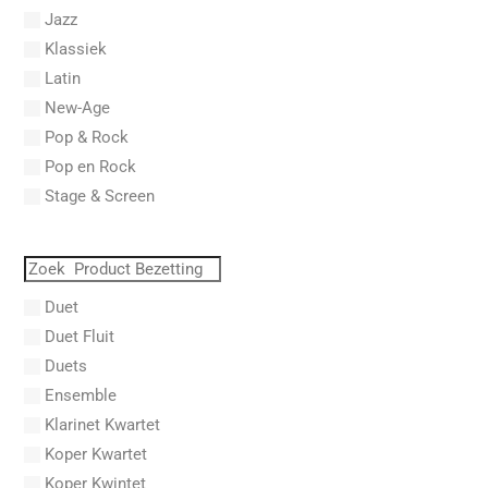
Abel, L.
Jazz
Abel, Lex
Klassiek
Aberg, Johan Ludvig
Latin
Aboucaya, Christian
New-Age
Aboulker, Isabelle
Pop & Rock
Abraham, Paul
Pop en Rock
Abrams, Lester
Stage & Screen
Abreu, Zequinha
Abreu, Zequinha de
Absil, Jean
Abt, Franz Wilhelm
Duet
AC/DC
Duet Fluit
Achleitner, Rudolf
Duets
Acker, Dieter
Ensemble
Acosta, Omar
Klarinet Kwartet
Adam Gorb
Koper Kwartet
Adam, Adolphe Charles
Koper Kwintet