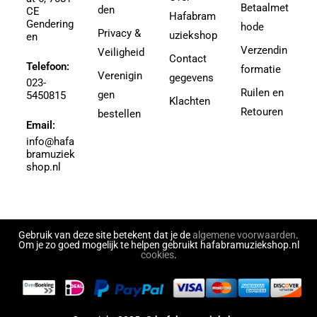
Agricole-Genin, Paul
Betaalmet
den
3.5
CE
Hafabram
Gendering
Aguilar, Walter Leon
hode
30
Privacy &
uziekshop
en
Aguilera, Christina
38
Verzendin
Veiligheid
Contact
Ahbez, Eden
Telefoon:
3e divisie
formatie
Verenigin
gegevens
Ahle, Johann R.
023-
4
Ruilen en
gen
5450815
Ahronheim, Albert
Klachten
4 (3e divisie)
Retouren
bestellen
Airto Moreira Ramon Zenker
Email:
4,5
Aitken
info@hafa
4,5 (3e divisie)
bramuziek
Aitken, Robert
4.5
shop.nl
Akers, Howard E.
5
Akey, Douglas
5.5
Akoschky, Judith
6
Al Hirt
Gebruik van deze site betekent dat je de
algemene voorwaarden
.
7
Om je zo goed mogelijk te helpen gebruikt hafabramuziekshop.nl
Al-Odeh, Simon
cookies
.
8
Alabiev, Alexander
43497
Alain Silvestri
43526
Alain, Jehan
43558