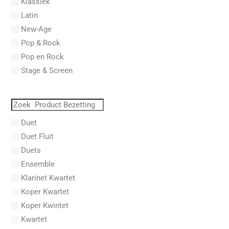
Klassiek
Aberg, Johan Ludvig
Latin
Aboucaya, Christian
New-Age
Aboulker, Isabelle
Pop & Rock
Abraham, Paul
Pop en Rock
Abrams, Lester
Stage & Screen
Abreu, Zequinha
Abreu, Zequinha de
Absil, Jean
Abt, Franz Wilhelm
Duet
AC/DC
Duet Fluit
Achleitner, Rudolf
Duets
Acker, Dieter
Ensemble
Acosta, Omar
Klarinet Kwartet
Adam Gorb
Koper Kwartet
Adam, Adolphe Charles
Koper Kwintet
Adam, Amy
Kwartet
Adams, Billy