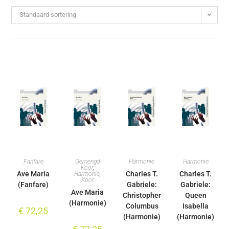
Standaard sortering
Fanfare
Gemengd
Harmonie
Harmonie
Koor
,
Ave Maria
Charles T.
Charles T.
Harmonie
,
Koor
(Fanfare)
Gabriele:
Gabriele:
Ave Maria
Christopher
Queen
(Harmonie)
Columbus
Isabella
€
72,25
(Harmonie)
(Harmonie)