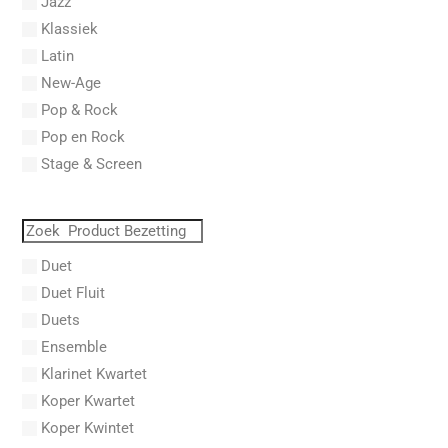
Jazz
Abel, Lex
Klassiek
Aberg, Johan Ludvig
Latin
Aboucaya, Christian
New-Age
Aboulker, Isabelle
Pop & Rock
Abraham, Paul
Pop en Rock
Abrams, Lester
Stage & Screen
Abreu, Zequinha
Abreu, Zequinha de
Absil, Jean
Abt, Franz Wilhelm
Duet
AC/DC
Duet Fluit
Achleitner, Rudolf
Duets
Acker, Dieter
Ensemble
Acosta, Omar
Klarinet Kwartet
Adam Gorb
Koper Kwartet
Adam, Adolphe Charles
Koper Kwintet
Adam, Amy