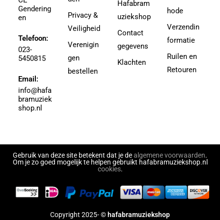
CE
Hafabram
Gendering
Aguilar, Walter Leon
hode
30
Privacy &
uziekshop
en
Aguilera, Christina
38
Verzendin
Veiligheid
Contact
Ahbez, Eden
Telefoon:
3e divisie
formatie
Verenigin
gegevens
Ahle, Johann R.
023-
4
Ruilen en
gen
5450815
Ahronheim, Albert
Klachten
4 (3e divisie)
Retouren
bestellen
Airto Moreira Ramon Zenker
Email:
4,5
Aitken
info@hafa
4,5 (3e divisie)
bramuziek
Aitken, Robert
4.5
shop.nl
Akers, Howard E.
5
Akey, Douglas
5.5
Akoschky, Judith
6
Al Hirt
Gebruik van deze site betekent dat je de
algemene voorwaarden
.
7
Om je zo goed mogelijk te helpen gebruikt hafabramuziekshop.nl
Al-Odeh, Simon
cookies
.
8
Alabiev, Alexander
43497
Alain Silvestri
43526
Alain, Jehan
43558
Copyright 2025- ©
hafabramuziekshop