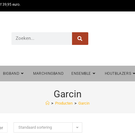
f 39,95 euro.
BIGBAND
MARCHINGBAND
ENSEMBLE
HOUTBLAZERS
Garcin
>
Producten
>
Garcin
Standaard sortering
er