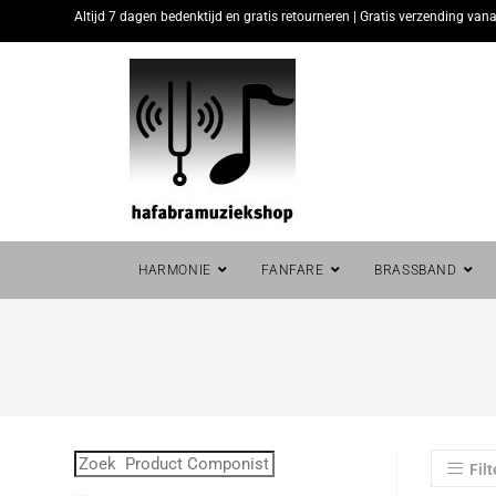
Altijd 7 dagen bedenktijd en gratis retourneren | Gratis verzending vana
HARMONIE
FANFARE
BRASSBAND
Filt