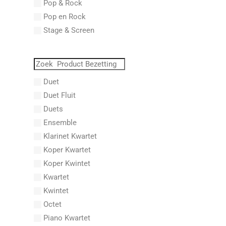
Pop & Rock
Abraham, Paul
Pop en Rock
Abrams, Lester
Stage & Screen
Abreu, Zequinha
Abreu, Zequinha de
Absil, Jean
Abt, Franz Wilhelm
Duet
AC/DC
Duet Fluit
Achleitner, Rudolf
Duets
Acker, Dieter
Ensemble
Acosta, Omar
Klarinet Kwartet
Adam Gorb
Koper Kwartet
Adam, Adolphe Charles
Koper Kwintet
Adam, Amy
Kwartet
Adams, Billy
Kwintet
Adams, Bryan
Octet
Adams, Byron
Piano Kwartet