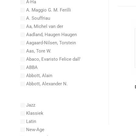
A-Ha
A. Maggio G. M. Ferilli
A. Souffriau
Aa, Michel van der
Aadland, Haugen Haugen
Aagaard-Nilsen, Torstein
Aas, Tore W.
Abaco, Evaristo Felice dall'
ABBA
Abbott, Alain
Abbott, Alexander N.
Abel, Carl Friedrich
Abel, L.
Jazz
Abel, Lex
Klassiek
Aberg, Johan Ludvig
Latin
Aboucaya, Christian
New-Age
Aboulker, Isabelle