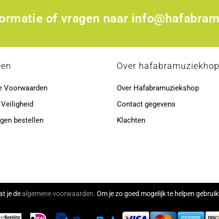
formatie of vragen naar
info@hafabram
een
Over hafabramuziekho
e Voorwaarden
Over Hafabramuziekshop
 Veiligheid
Contact gegevens
gen bestellen
Klachten
at je de
algemene voorwaarden
. Om je zo goed mogelijk te helpen gebru