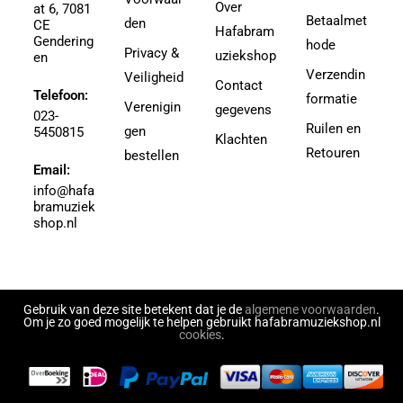
Over
at 6, 7081
Agricole-Genin, Paul
Betaalmet
den
3.5
CE
Hafabram
Gendering
Aguilar, Walter Leon
hode
30
Privacy &
uziekshop
en
Aguilera, Christina
38
Verzendin
Veiligheid
Contact
Ahbez, Eden
Telefoon:
3e divisie
formatie
Verenigin
gegevens
Ahle, Johann R.
023-
4
Ruilen en
gen
5450815
Ahronheim, Albert
Klachten
4 (3e divisie)
Retouren
bestellen
Airto Moreira Ramon Zenker
Email:
4,5
Aitken
info@hafa
4,5 (3e divisie)
bramuziek
Aitken, Robert
4.5
shop.nl
Akers, Howard E.
5
Akey, Douglas
5.5
Akoschky, Judith
6
Al Hirt
Gebruik van deze site betekent dat je de
algemene voorwaarden
.
7
Om je zo goed mogelijk te helpen gebruikt hafabramuziekshop.nl
Al-Odeh, Simon
cookies
.
8
Alabiev, Alexander
43497
Alain Silvestri
43526