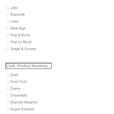
Abel, L.
Jazz
Abel, Lex
Klassiek
Aberg, Johan Ludvig
Latin
Aboucaya, Christian
New-Age
Aboulker, Isabelle
Pop & Rock
Abraham, Paul
Pop en Rock
Abrams, Lester
Stage & Screen
Abreu, Zequinha
Abreu, Zequinha de
Absil, Jean
Abt, Franz Wilhelm
Duet
AC/DC
Duet Fluit
Achleitner, Rudolf
Duets
Acker, Dieter
Ensemble
Acosta, Omar
Klarinet Kwartet
Adam Gorb
Koper Kwartet
Adam, Adolphe Charles