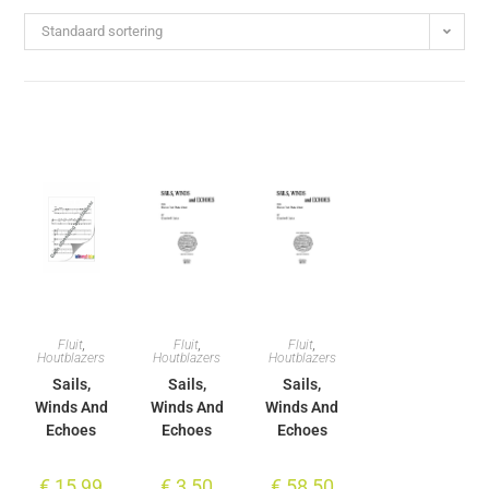
Standaard sortering
Fluit
,
Fluit
,
Fluit
,
Houtblazers
Houtblazers
Houtblazers
Sails,
Sails,
Sails,
Winds And
Winds And
Winds And
Echoes
Echoes
Echoes
€
15,99
€
3,50
€
58,50