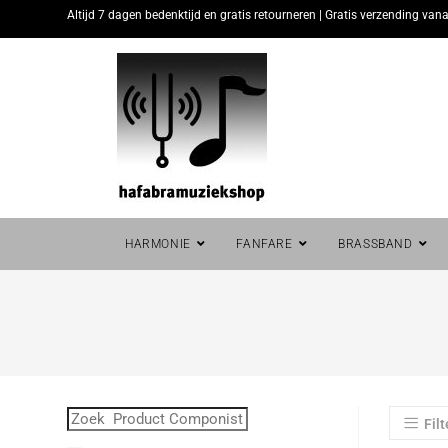
Altijd 7 dagen bedenktijd en gratis retourneren | Gratis verzending vana
HARMONIE
FANFARE
BRASSBAND
Filt