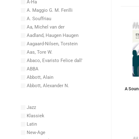
A-Ha
A. Maggio G. M. Ferilli
A. Souffriau
Aa, Michel van der
Aadland, Haugen Haugen
Aagaard-Nilsen, Torstein
Aas, Tore W.
Abaco, Evaristo Felice dall'
ABBA
Abbott, Alain
Abbott, Alexander N.
A Soun
Abel, Carl Friedrich
Abel, L.
Jazz
Abel, Lex
Klassiek
Aberg, Johan Ludvig
Latin
Aboucaya, Christian
New-Age
Aboulker, Isabelle