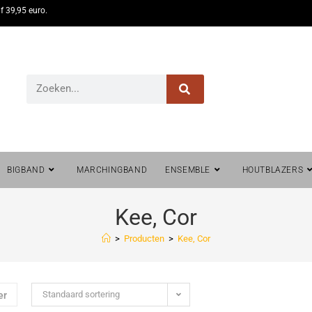
f 39,95 euro.
BIGBAND
MARCHINGBAND
ENSEMBLE
HOUTBLAZERS
Kee, Cor
>
Producten
>
Kee, Cor
Standaard sortering
er