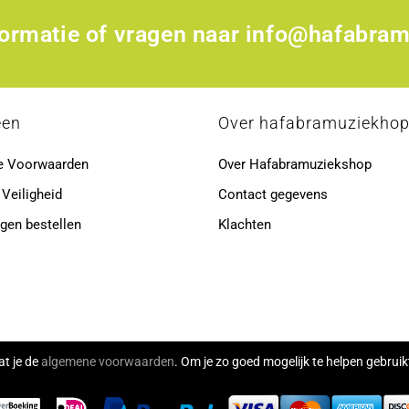
formatie of vragen naar
info@hafabram
een
Over hafabramuziekho
e Voorwaarden
Over Hafabramuziekshop
 Veiligheid
Contact gegevens
gen bestellen
Klachten
at je de
algemene voorwaarden
. Om je zo goed mogelijk te helpen gebru