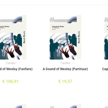
Fanfare
Fanfare
d of Wesley (Fanfare)
A Sound of Wesley (Partituur)
Cap
€
106,91
€
19,57