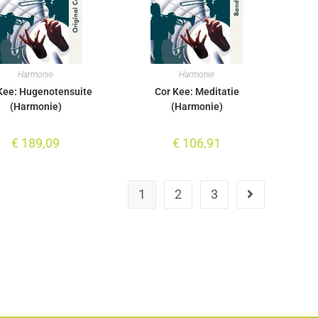
Harmonie
Harmonie
Kee: Hugenotensuite
Cor Kee: Meditatie
(Harmonie)
(Harmonie)
€
189,09
€
106,91
1
2
3