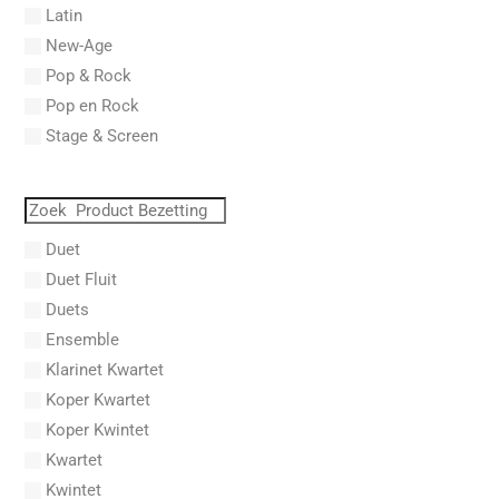
Latin
Aboucaya, Christian
New-Age
Aboulker, Isabelle
Pop & Rock
Abraham, Paul
Pop en Rock
Abrams, Lester
Stage & Screen
Abreu, Zequinha
Abreu, Zequinha de
Absil, Jean
Abt, Franz Wilhelm
Duet
AC/DC
Duet Fluit
Achleitner, Rudolf
Duets
Acker, Dieter
Ensemble
Acosta, Omar
Klarinet Kwartet
Adam Gorb
Koper Kwartet
Adam, Adolphe Charles
Koper Kwintet
Adam, Amy
Kwartet
Adams, Billy
Kwintet