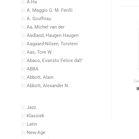
A-Ha
A. Maggio G. M. Ferilli
A. Souffriau
Aa, Michel van der
Aadland, Haugen Haugen
Aagaard-Nilsen, Torstein
Aas, Tore W.
Abaco, Evaristo Felice dall'
ABBA
Abbott, Alain
Cel
Abbott, Alexander N.
R
Abel, Carl Friedrich
Abel, L.
Jazz
Abel, Lex
Klassiek
Aberg, Johan Ludvig
Latin
Aboucaya, Christian
New-Age
Aboulker, Isabelle