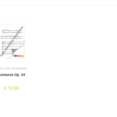
lo
,
Fluit
,
Houtblazers
omanze Op. 34
€
10,90