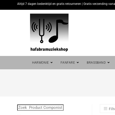
Altijd 7 dagen bedenktijd en gratis retourneren | Gratis verzending vana
HARMONIE
FANFARE
BRASSBAND
Filt