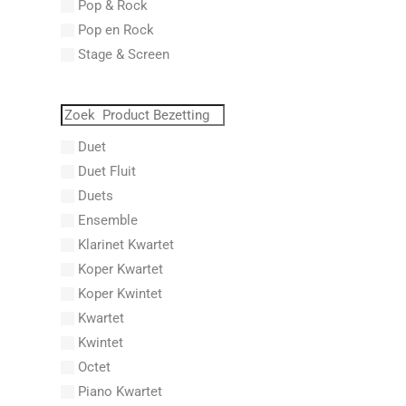
Pop & Rock
Abraham, Paul
Pop en Rock
Abrams, Lester
Stage & Screen
Abreu, Zequinha
Abreu, Zequinha de
Absil, Jean
Abt, Franz Wilhelm
Duet
AC/DC
Duet Fluit
Achleitner, Rudolf
Duets
Acker, Dieter
Ensemble
Acosta, Omar
Klarinet Kwartet
Adam Gorb
Koper Kwartet
Adam, Adolphe Charles
Koper Kwintet
Adam, Amy
Kwartet
Adams, Billy
Kwintet
Adams, Bryan
Octet
Adams, Byron
Piano Kwartet