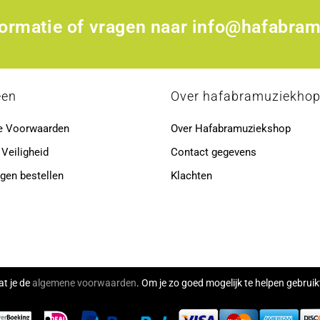
formatie of vragen naar
info@hafabram
een
Over hafabramuziekho
e Voorwaarden
Over Hafabramuziekshop
 Veiligheid
Contact gegevens
gen bestellen
Klachten
at je de
algemene voorwaarden
. Om je zo goed mogelijk te helpen gebru