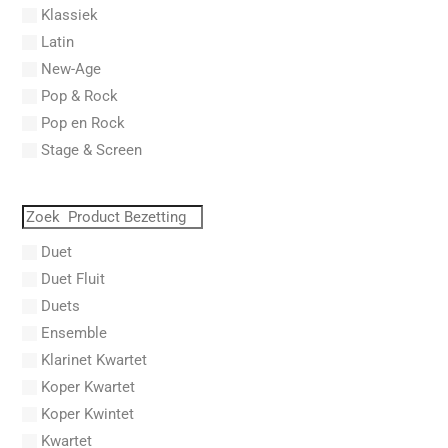
Klassiek
Aberg, Johan Ludvig
Latin
Aboucaya, Christian
New-Age
Aboulker, Isabelle
Pop & Rock
Abraham, Paul
Pop en Rock
Abrams, Lester
Stage & Screen
Abreu, Zequinha
Abreu, Zequinha de
Absil, Jean
Abt, Franz Wilhelm
Duet
AC/DC
Duet Fluit
Achleitner, Rudolf
Duets
Acker, Dieter
Ensemble
Acosta, Omar
Klarinet Kwartet
Adam Gorb
Koper Kwartet
Adam, Adolphe Charles
Koper Kwintet
Adam, Amy
Kwartet