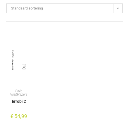
Standaard sortering
Fluit
,
Houtblazers
Errobi 2
€
54,99