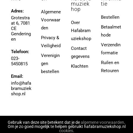
Agapkin, Vasily Ivanovich
muziek
tie
3,5
hop
Ager, Milton
Adres:
Algemene
3,5 (4e Divisie)
Bestellen
Grotestra
Agrell, Jeffrey
Voorwaar
3-4
Over
at 6, 7081
Agricole-Genin, Paul
Betaalmet
den
3.5
CE
Hafabram
Gendering
Aguilar, Walter Leon
hode
30
Privacy &
uziekshop
en
Aguilera, Christina
38
Verzendin
Veiligheid
Contact
Ahbez, Eden
Telefoon:
3e divisie
formatie
Verenigin
gegevens
Ahle, Johann R.
023-
4
Ruilen en
gen
5450815
Ahronheim, Albert
Klachten
4 (3e divisie)
Retouren
bestellen
Airto Moreira Ramon Zenker
Email:
4,5
Aitken
info@hafa
4,5 (3e divisie)
bramuziek
Aitken, Robert
4.5
shop.nl
Akers, Howard E.
5
Akey, Douglas
5.5
Akoschky, Judith
6
Al Hirt
Gebruik van deze site betekent dat je de
algemene voorwaarden
.
7
Om je zo goed mogelijk te helpen gebruikt hafabramuziekshop.nl
Al-Odeh, Simon
cookies
.
8