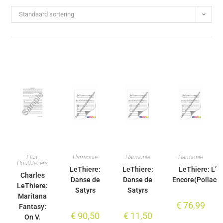
Standaard sortering
Fluit
,
Harmonie
Harmonie
Harmonie
Houtblazers
LeThiere:
LeThiere:
LeThiere: L’
Charles
Danse de
Danse de
Encore(Pollaca
LeThiere:
Satyrs
Satyrs
Maritana
€
76,99
Fantasy:
€
90,50
€
11,50
On V.