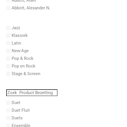
Abbott, Alain
Abbott, Alexander N.
Abel, Carl Friedrich
Abel, L.
Jazz
Abel, Lex
Klassiek
Aberg, Johan Ludvig
Latin
Aboucaya, Christian
New-Age
Aboulker, Isabelle
Pop & Rock
Abraham, Paul
Pop en Rock
Abrams, Lester
Stage & Screen
Abreu, Zequinha
Abreu, Zequinha de
Absil, Jean
Abt, Franz Wilhelm
Duet
AC/DC
Duet Fluit
Achleitner, Rudolf
Duets
Acker, Dieter
Ensemble