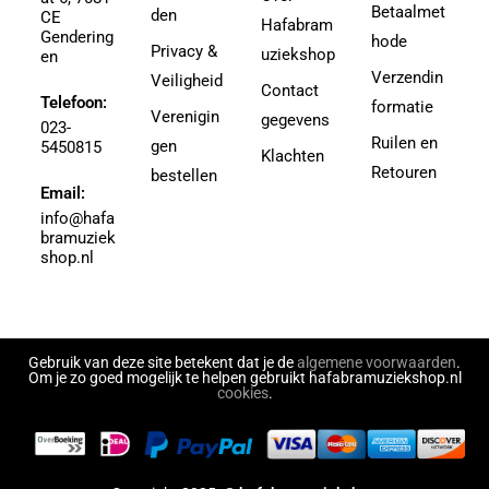
Agricole-Genin, Paul
Betaalmet
den
3.5
CE
Hafabram
Gendering
Aguilar, Walter Leon
hode
30
Privacy &
uziekshop
en
Aguilera, Christina
38
Verzendin
Veiligheid
Contact
Ahbez, Eden
Telefoon:
3e divisie
formatie
Verenigin
gegevens
Ahle, Johann R.
023-
4
Ruilen en
gen
5450815
Ahronheim, Albert
Klachten
4 (3e divisie)
Retouren
bestellen
Airto Moreira Ramon Zenker
Email:
4,5
Aitken
info@hafa
4,5 (3e divisie)
bramuziek
Aitken, Robert
4.5
shop.nl
Akers, Howard E.
5
Akey, Douglas
5.5
Akoschky, Judith
6
Al Hirt
Gebruik van deze site betekent dat je de
algemene voorwaarden
.
7
Om je zo goed mogelijk te helpen gebruikt hafabramuziekshop.nl
Al-Odeh, Simon
cookies
.
8
Alabiev, Alexander
43497
Alain Silvestri
43526
Alain, Jehan
43558