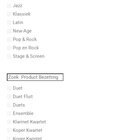
Abel, L.
Jazz
Abel, Lex
Klassiek
Aberg, Johan Ludvig
Latin
Aboucaya, Christian
New-Age
Aboulker, Isabelle
Pop & Rock
Abraham, Paul
Pop en Rock
Abrams, Lester
Stage & Screen
Abreu, Zequinha
Abreu, Zequinha de
Absil, Jean
Abt, Franz Wilhelm
Duet
AC/DC
Duet Fluit
Achleitner, Rudolf
Duets
Acker, Dieter
Ensemble
Acosta, Omar
Klarinet Kwartet
Adam Gorb
Koper Kwartet
Adam, Adolphe Charles
Koper Kwintet