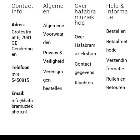
3 (4-divisie)
Contact
Algeme
Over
Help &
Afanasieff, Walter
3 (4e divisie)
Info
en
hafabra
Informa
Agapkin, Vasily Ivanovich
muziek
tie
3,5
hop
Ager, Milton
Adres:
Algemene
3,5 (4e Divisie)
Bestellen
Grotestra
Agrell, Jeffrey
Voorwaar
3-4
Over
at 6, 7081
Agricole-Genin, Paul
Betaalmet
den
3.5
CE
Hafabram
Gendering
Aguilar, Walter Leon
hode
30
Privacy &
uziekshop
en
Aguilera, Christina
38
Verzendin
Veiligheid
Contact
Ahbez, Eden
Telefoon:
3e divisie
formatie
Verenigin
gegevens
Ahle, Johann R.
023-
4
Ruilen en
gen
5450815
Ahronheim, Albert
Klachten
4 (3e divisie)
Retouren
bestellen
Airto Moreira Ramon Zenker
Email:
4,5
Aitken
info@hafa
4,5 (3e divisie)
bramuziek
Aitken, Robert
4.5
shop.nl
Akers, Howard E.
5
Akey, Douglas
5.5
Akoschky, Judith
6