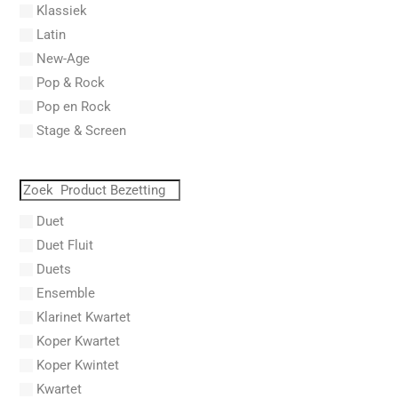
Klassiek
Aberg, Johan Ludvig
Latin
Aboucaya, Christian
New-Age
Aboulker, Isabelle
Pop & Rock
Abraham, Paul
Pop en Rock
Abrams, Lester
Stage & Screen
Abreu, Zequinha
Abreu, Zequinha de
Absil, Jean
Abt, Franz Wilhelm
Duet
AC/DC
Duet Fluit
Achleitner, Rudolf
Duets
Acker, Dieter
Ensemble
Acosta, Omar
Klarinet Kwartet
Adam Gorb
Koper Kwartet
Adam, Adolphe Charles
Koper Kwintet
Adam, Amy
Kwartet