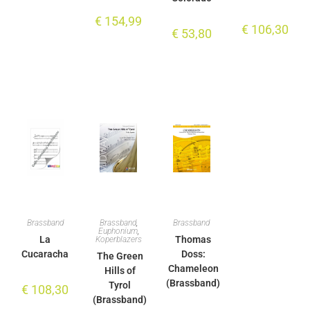
€
154,99
€
106,30
€
53,80
Brassband
Brassband
,
Brassband
Euphonium
,
La
Thomas
Koperblazers
Cucaracha
Doss:
The Green
Chameleon
Hills of
(Brassband)
Tyrol
€
108,30
(Brassband)