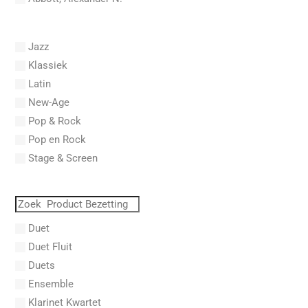
Abel, Carl Friedrich
Abel, L.
Jazz
Abel, Lex
Klassiek
Aberg, Johan Ludvig
Latin
Aboucaya, Christian
New-Age
Aboulker, Isabelle
Pop & Rock
Abraham, Paul
Pop en Rock
Abrams, Lester
Stage & Screen
Abreu, Zequinha
Abreu, Zequinha de
Absil, Jean
Abt, Franz Wilhelm
Duet
AC/DC
Duet Fluit
Achleitner, Rudolf
Duets
Acker, Dieter
Ensemble
Acosta, Omar
Klarinet Kwartet