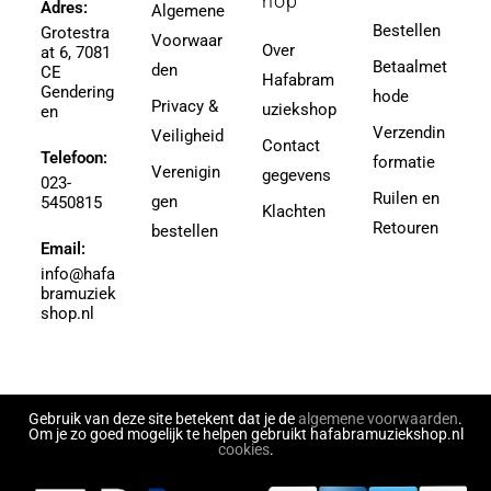
hop
Ager, Milton
Adres:
Algemene
3,5 (4e Divisie)
Bestellen
Grotestra
Agrell, Jeffrey
Voorwaar
3-4
Over
at 6, 7081
Agricole-Genin, Paul
Betaalmet
den
3.5
CE
Hafabram
Gendering
Aguilar, Walter Leon
hode
30
Privacy &
uziekshop
en
Aguilera, Christina
38
Verzendin
Veiligheid
Contact
Ahbez, Eden
Telefoon:
3e divisie
formatie
Verenigin
gegevens
Ahle, Johann R.
023-
4
Ruilen en
gen
5450815
Ahronheim, Albert
Klachten
4 (3e divisie)
Retouren
bestellen
Airto Moreira Ramon Zenker
Email:
4,5
Aitken
info@hafa
4,5 (3e divisie)
bramuziek
Aitken, Robert
4.5
shop.nl
Akers, Howard E.
5
Akey, Douglas
5.5
Akoschky, Judith
6
Al Hirt
Gebruik van deze site betekent dat je de
algemene voorwaarden
.
7
Om je zo goed mogelijk te helpen gebruikt hafabramuziekshop.nl
Al-Odeh, Simon
cookies
.
8
Alabiev, Alexander
43497