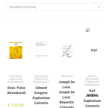
Standaard sortering
Brassband
,
Brassband
,
Harmonie
Bariton
,
Euphonium
,
Euphonium
,
Brassband
,
Joseph De
Koperblazers
Koperblazers
Euphonium
,
Koperblazers
Luca:
Doss: Pulse
Edward
Karl
Joseph De
(Brassband)
Gregson:
Jenkins:
Luca:
Euphonium
Euphonium
Beautiful
Concerto
€
109,99
Concerto
Colorado