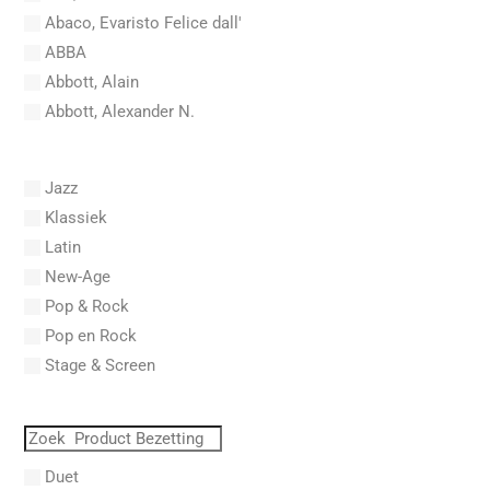
Abaco, Evaristo Felice dall'
ABBA
Abbott, Alain
Abbott, Alexander N.
Abel, Carl Friedrich
Abel, L.
Jazz
Abel, Lex
Klassiek
Aberg, Johan Ludvig
Latin
Aboucaya, Christian
New-Age
Aboulker, Isabelle
Pop & Rock
Abraham, Paul
Pop en Rock
Abrams, Lester
Stage & Screen
Abreu, Zequinha
Abreu, Zequinha de
Absil, Jean
Abt, Franz Wilhelm
Duet