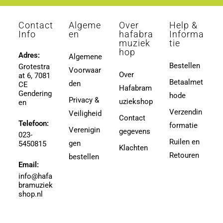
3 (3e Divisie)
Aeschbacher, Walther
3 (4-divisie)
Contact
Algeme
Over
Help &
Afanasieff, Walter
3 (4e divisie)
Info
en
hafabra
Informa
Agapkin, Vasily Ivanovich
muziek
tie
3,5
hop
Ager, Milton
Adres:
Algemene
3,5 (4e Divisie)
Bestellen
Grotestra
Agrell, Jeffrey
Voorwaar
3-4
Over
at 6, 7081
Agricole-Genin, Paul
Betaalmet
den
3.5
CE
Hafabram
Gendering
Aguilar, Walter Leon
hode
30
Privacy &
uziekshop
en
Aguilera, Christina
38
Verzendin
Veiligheid
Contact
Ahbez, Eden
Telefoon:
3e divisie
formatie
Verenigin
gegevens
Ahle, Johann R.
023-
4
Ruilen en
gen
5450815
Ahronheim, Albert
Klachten
4 (3e divisie)
Retouren
bestellen
Airto Moreira Ramon Zenker
Email:
4,5
Aitken
info@hafa
4,5 (3e divisie)
bramuziek
Aitken, Robert
4.5
shop.nl
Akers, Howard E.
5
Akey, Douglas
5.5