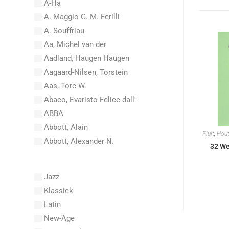
A-Ha
A. Maggio G. M. Ferilli
A. Souffriau
Aa, Michel van der
Aadland, Haugen Haugen
Aagaard-Nilsen, Torstein
Aas, Tore W.
Abaco, Evaristo Felice dall'
ABBA
Abbott, Alain
Fluit
,
Hout
Abbott, Alexander N.
32 We
Abel, Carl Friedrich
Abel, L.
Jazz
Abel, Lex
Klassiek
Aberg, Johan Ludvig
Latin
Aboucaya, Christian
New-Age
Aboulker, Isabelle