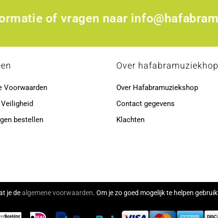
formatie of vragen naar
info@hafabram
een
Over hafabramuziekho
e Voorwaarden
Over Hafabramuziekshop
 Veiligheid
Contact gegevens
gen bestellen
Klachten
at je de
algemene voorwaarden
. Om je zo goed mogelijk te helpen gebru