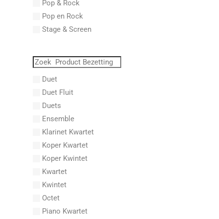
Pop & Rock
Abraham, Paul
Pop en Rock
Abrams, Lester
Stage & Screen
Abreu, Zequinha
Abreu, Zequinha de
Absil, Jean
Abt, Franz Wilhelm
Duet
AC/DC
Duet Fluit
Achleitner, Rudolf
Duets
Acker, Dieter
Ensemble
Acosta, Omar
Klarinet Kwartet
Adam Gorb
Koper Kwartet
Adam, Adolphe Charles
Koper Kwintet
Adam, Amy
Kwartet
Adams, Billy
Kwintet
Adams, Bryan
Octet
Adams, Byron
Piano Kwartet