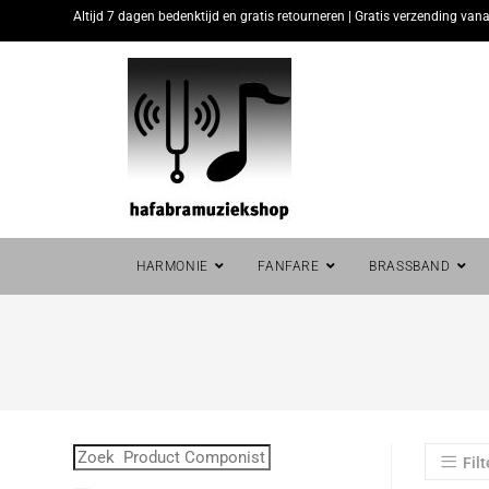
Altijd 7 dagen bedenktijd en gratis retourneren | Gratis verzending vana
HARMONIE
FANFARE
BRASSBAND
Filt