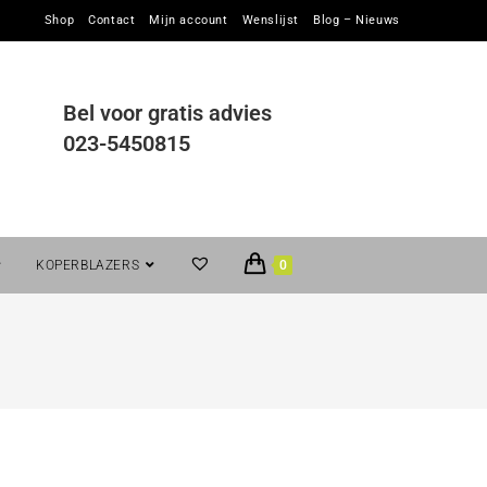
Shop
Contact
Mijn account
Wenslijst
Blog – Nieuws
Bel voor gratis advies
023-5450815
KOPERBLAZERS
0