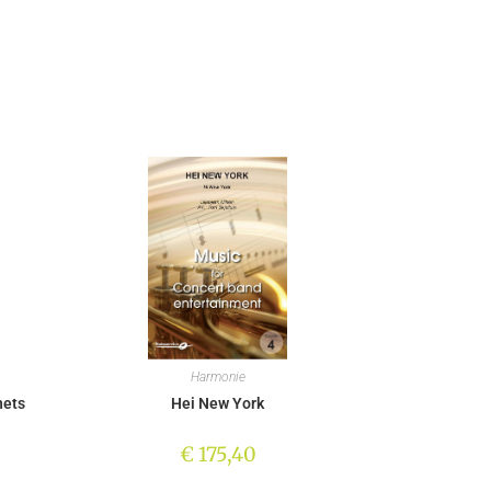
Harmonie
nets
Hei New York
€
175,40