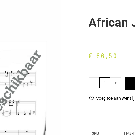
African 
€
66,50
-
+
Voeg toe aan wenslij
SKU
HAS-F