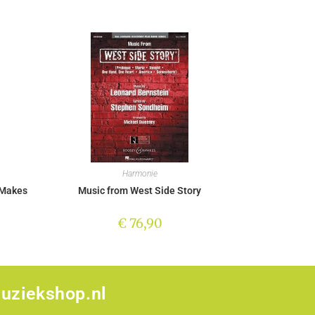
Harmonie
 Makes
Music from West Side Story
€
76,90
uziekshop.nl