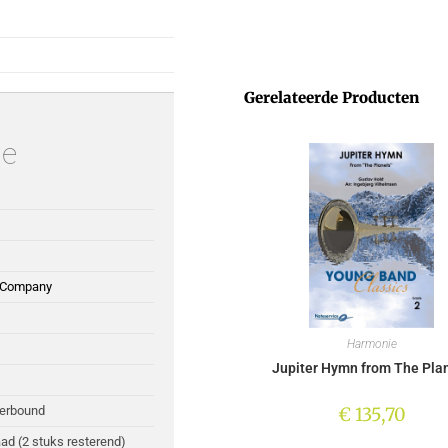
Gerelateerde Producten
ie
s
 Company
Harmonie
Jupiter Hymn from The Pla
€
135,70
perbound
ad (2 stuks resterend)