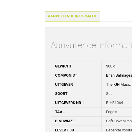
AANVULLENDE INFORMATIE
Aanvullende informat
GEWICHT
300 g
COMPONIST
Brian Balmage
UITGEVER
The FJH Music
SOORT
Set
UITGEVERS NR 1
FJHB1064
TAAL
Engels
BINDWIJZE
Soft-Cover/Pa
LEVERTIJD
Beperkte voorra