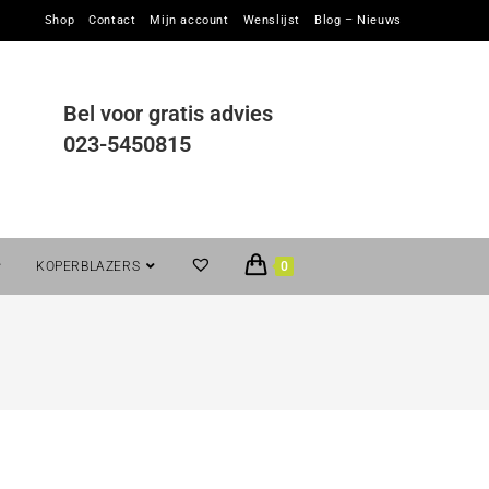
Shop
Contact
Mijn account
Wenslijst
Blog – Nieuws
Bel voor gratis advies
023-5450815
KOPERBLAZERS
0