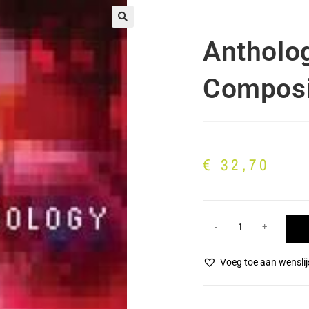
🔍
Antholog
Composi
€
32,70
-
+
Voeg toe aan wenslij