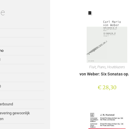
ie
ano
1
Fluit
,
Piano
,
Houtblazers
von Weber: Six Sonatas op.
€
28,30
0
perbound
Levering gewoonlijk
en