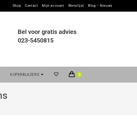
Shop
Contact
Mijn account
Wenslijst
Blog – Nieuws
Bel voor gratis advies
023-5450815
KOPERBLAZERS
0
ns