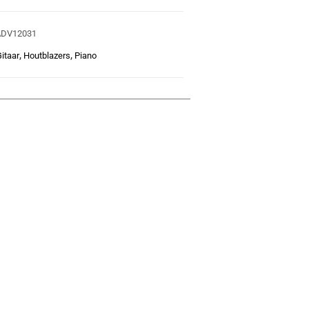
ADV12031
itaar
,
Houtblazers
,
Piano