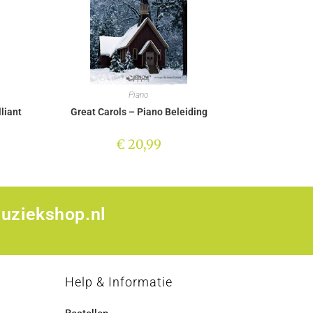
Piano
liant
Great Carols – Piano Beleiding
€
20,99
uziekshop.nl
p
Help & Informatie