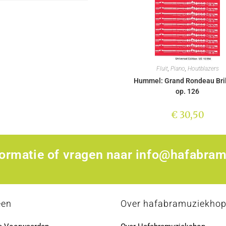
Fluit
,
Piano
,
Houtblazers
Hummel: Grand Rondeau Bril
op. 126
€
30,50
formatie of vragen naar
info@hafabram
een
Over hafabramuziekho