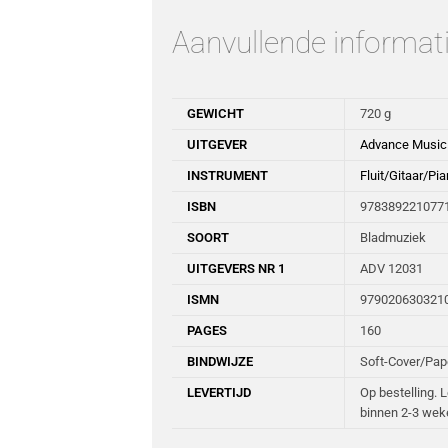
Aanvullende informat
GEWICHT
720 g
UITGEVER
Advance Music
INSTRUMENT
Fluit/Gitaar/Pi
ISBN
978389221077
SOORT
Bladmuziek
UITGEVERS NR 1
ADV 12031
ISMN
979020630321
PAGES
160
BINDWIJZE
Soft-Cover/Pa
LEVERTIJD
Op bestelling. 
binnen 2-3 wek