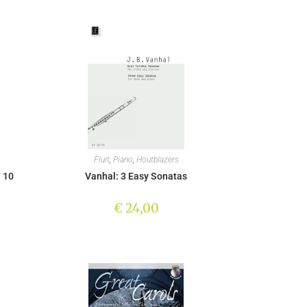
Fluit
,
Piano
,
Houtblazers
 10
Vanhal: 3 Easy Sonatas
€
24,00