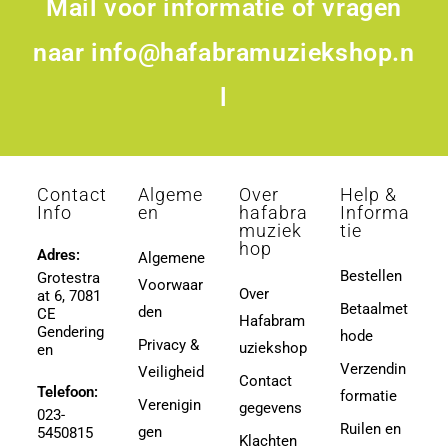
Mail voor informatie of vragen
naar
info@hafabramuziekshop.n
l
Contact
Algeme
Over
Help &
Info
en
hafabra
Informa
muziek
tie
hop
Adres:
Algemene
Bestellen
Grotestra
Voorwaar
Over
at 6, 7081
Betaalmet
den
CE
Hafabram
Gendering
hode
Privacy &
uziekshop
en
Verzendin
Veiligheid
Contact
Telefoon:
formatie
Verenigin
gegevens
023-
Ruilen en
gen
5450815
Klachten