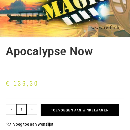
Apocalypse Now
€
136,30
-
+
TOEVOEGEN AAN WINKELWAGEN
Voeg toe aan wenslijst