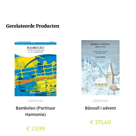
Gerelateerde Producten
Harmonie
Harmonie
Bamboleo (Partituur
Bånsull i advent
Harmonie)
€
175,40
€
23,99