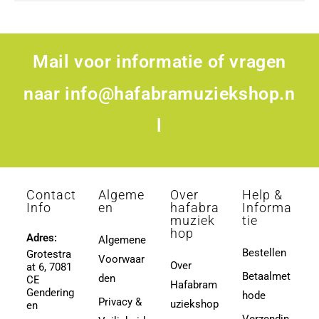
Mail voor informatie of vragen
naar
info@hafabramuziekshop.n
l
Contact
Algeme
Over
Help &
Info
en
hafabra
Informa
muziek
tie
hop
Adres:
Algemene
Bestellen
Grotestra
Voorwaar
Over
at 6, 7081
Betaalmet
den
CE
Hafabram
Gendering
hode
Privacy &
uziekshop
en