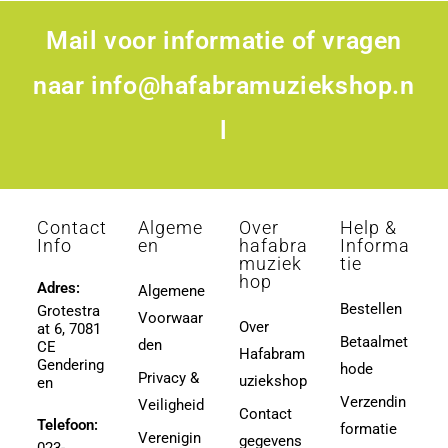
Mail voor informatie of vragen
naar
info@hafabramuziekshop.n
l
Contact
Algeme
Over
Help &
Info
en
hafabra
Informa
muziek
tie
hop
Adres:
Algemene
Bestellen
Grotestra
Voorwaar
Over
at 6, 7081
Betaalmet
den
CE
Hafabram
Gendering
hode
Privacy &
uziekshop
en
Verzendin
Veiligheid
Contact
Telefoon:
formatie
Verenigin
gegevens