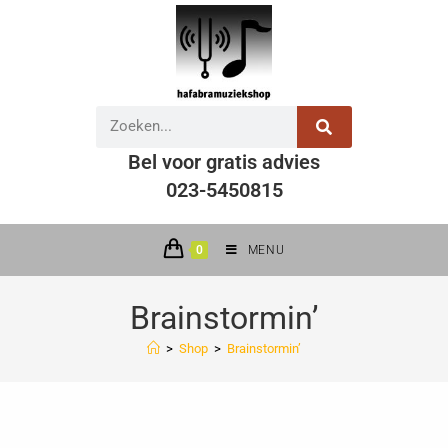
Bel voor gratis advies
023-5450815
0
MENU
Brainstormin’
>
Shop
>
Brainstormin’