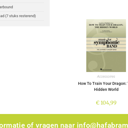
perbound
ad (7 stuks resterend)
Accessoires
How To Train Your Dragon:
Hidden World
€
104,99
formatie of vragen naar
info@hafabram