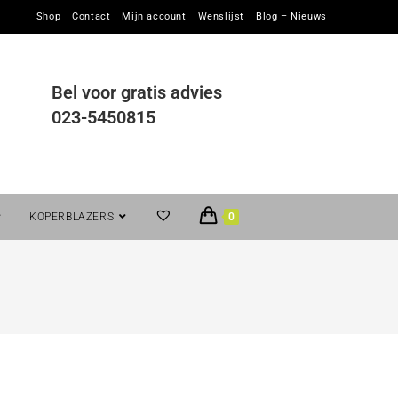
Shop
Contact
Mijn account
Wenslijst
Blog – Nieuws
Bel voor gratis advies
023-5450815
KOPERBLAZERS
0