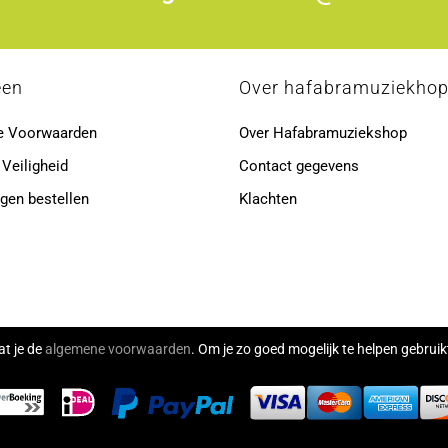
een
Over hafabramuziekho
e Voorwaarden
Over Hafabramuziekshop
 Veiligheid
Contact gegevens
gen bestellen
Klachten
at je de
algemene voorwaarden
. Om je zo goed mogelijk te helpen gebru