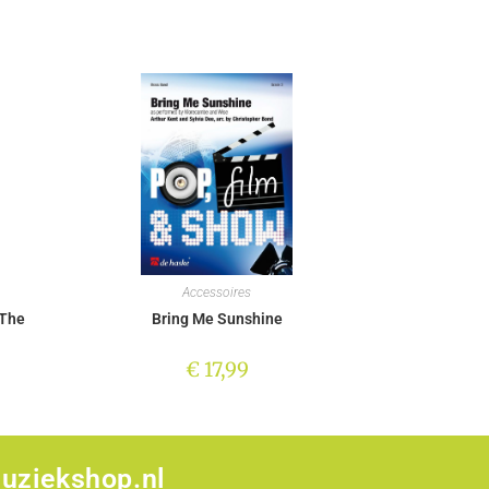
Accessoires
 The
Bring Me Sunshine
€
17,99
uziekshop.nl