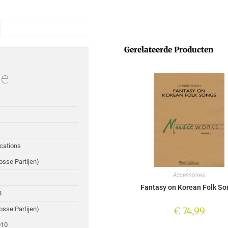
Gerelateerde Producten
ie
cations
Losse Partijen)
Accessoires
Fantasy on Korean Folk So
8
€
74,99
Losse Partijen)
010