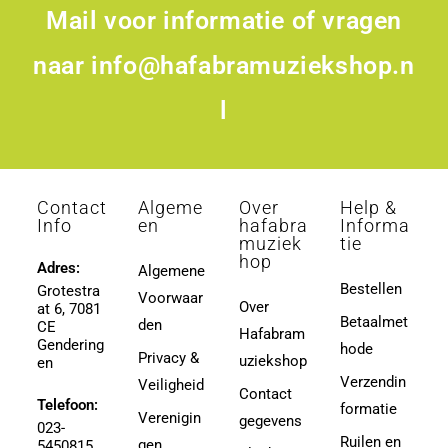
Mail voor informatie of vragen
naar
info@hafabramuziekshop.n
l
Contact
Algeme
Over
Help &
Info
en
hafabra
Informa
muziek
tie
hop
Adres:
Algemene
Bestellen
Grotestra
Voorwaar
Over
at 6, 7081
Betaalmet
den
CE
Hafabram
Gendering
hode
Privacy &
uziekshop
en
Verzendin
Veiligheid
Contact
Telefoon:
formatie
Verenigin
gegevens
023-
Ruilen en
gen
5450815