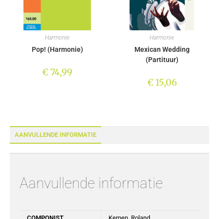
Harmonie
Harmonie
Pop! (Harmonie)
Mexican Wedding
(Partituur)
€
74,99
€
15,06
AANVULLENDE INFORMATIE
Aanvullende informatie
COMPONIST
Kernen, Roland