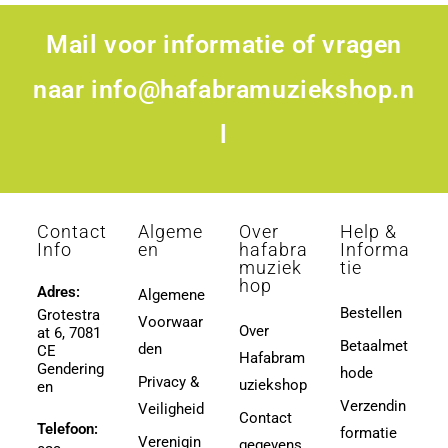
Mail voor informatie of vragen
naar
info@hafabramuziekshop.n
l
Contact
Algeme
Over
Help &
Info
en
hafabra
Informa
muziek
tie
hop
Adres:
Algemene
Bestellen
Grotestra
Voorwaar
Over
at 6, 7081
Betaalmet
den
CE
Hafabram
Gendering
hode
Privacy &
uziekshop
en
Verzendin
Veiligheid
Contact
Telefoon:
formatie
Verenigin
gegevens