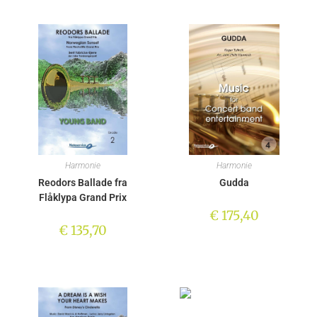
Harmonie
Harmonie
Reodors Ballade fra
Gudda
Flåklypa Grand Prix
€
175,40
€
135,70