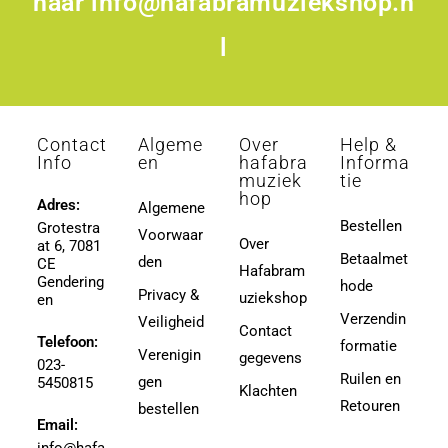
naar
info@hafabramuziekshop.n
l
Contact
Algeme
Over
Help &
Info
en
hafabra
Informa
muziek
tie
hop
Adres:
Algemene
Bestellen
Grotestra
Voorwaar
Over
at 6, 7081
Betaalmet
den
CE
Hafabram
Gendering
hode
Privacy &
uziekshop
en
Verzendin
Veiligheid
Contact
Telefoon:
formatie
Verenigin
gegevens
023-
Ruilen en
gen
5450815
Klachten
Retouren
bestellen
Email: