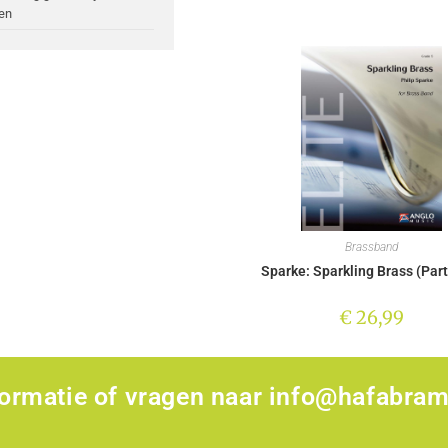
en
Brassband
Sparke: Sparkling Brass (Part
€
26,99
formatie of vragen naar
info@hafabram