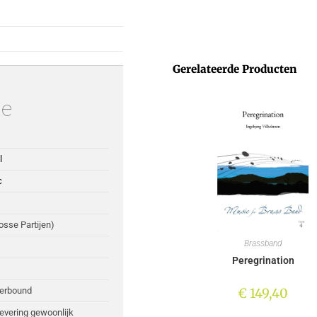
Gerelateerde Producten
ie
l
c
Losse Partijen)
Brassband
Peregrination
€
149,40
perbound
Levering gewoonlijk