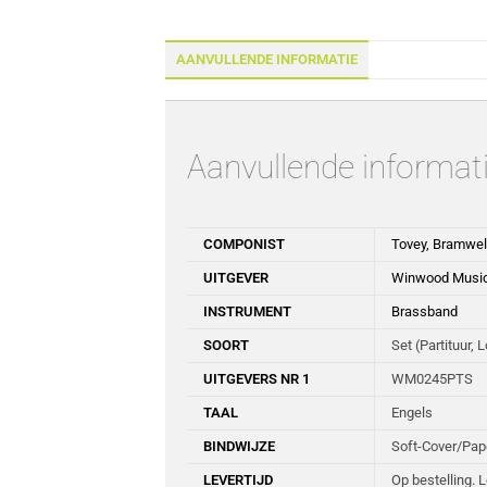
AANVULLENDE INFORMATIE
Aanvullende informat
COMPONIST
Tovey, Bramwel
UITGEVER
Winwood Musi
INSTRUMENT
Brassband
SOORT
Set (Partituur, 
UITGEVERS NR 1
WM0245PTS
TAAL
Engels
BINDWIJZE
Soft-Cover/Pa
LEVERTIJD
Op bestelling. 