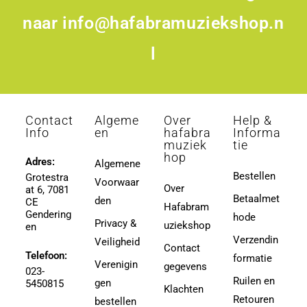
naar
info@hafabramuziekshop.n
l
Contact
Algeme
Over
Help &
Info
en
hafabra
Informa
muziek
tie
hop
Adres:
Algemene
Bestellen
Grotestra
Voorwaar
Over
at 6, 7081
Betaalmet
den
CE
Hafabram
Gendering
hode
Privacy &
uziekshop
en
Verzendin
Veiligheid
Contact
Telefoon:
formatie
Verenigin
gegevens
023-
Ruilen en
gen
5450815
Klachten
Retouren
bestellen