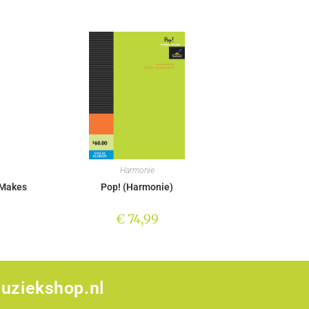
Harmonie
 Makes
Pop! (Harmonie)
€
74,99
uziekshop.nl