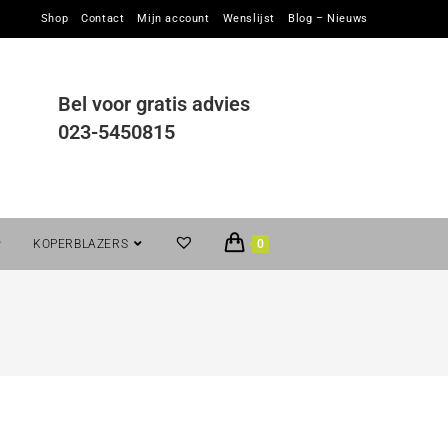
Shop
Contact
Mijn account
Wenslijst
Blog – Nieuws
Bel voor gratis advies
023-5450815
KOPERBLAZERS
0