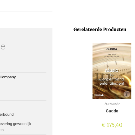
Gerelateerde Producten
ie
 Company
Harmonie
Gudda
perbound
€
175,40
Levering gewoonlijk
en