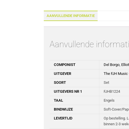
AANVULLENDE INFORMATIE
Aanvullende informat
COMPONIST
Del Borgo, Elliot
UITGEVER
The FJH Music
SOORT
Set
UITGEVERS NR 1
FJHB1224
TAAL
Engels
BINDWIJZE
Soft-Cover/Pa
LEVERTIJD
Op bestelling. 
binnen 2-3 wek