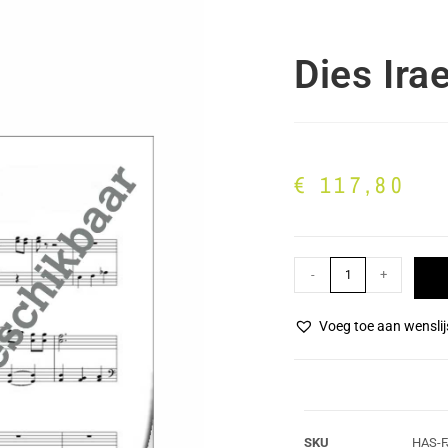
Dies Ira
€
117,80
-
+
Voeg toe aan wenslij
SKU
HAS-F