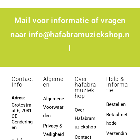
Mail voor informatie of vragen
naar
info@hafabramuziekshop.n
l
Contact
Algeme
Over
Help &
Info
en
hafabra
Informa
muziek
tie
hop
Adres:
Algemene
Bestellen
Grotestra
Voorwaar
Over
at 6, 7081
Betaalmet
den
CE
Hafabram
Gendering
hode
Privacy &
uziekshop
en
Verzendin
Veiligheid
Contact