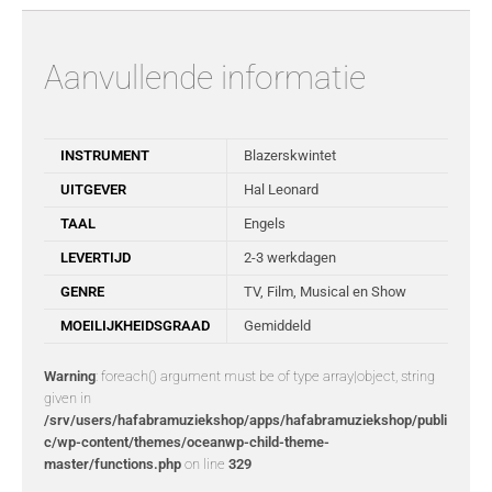
Aanvullende informatie
INSTRUMENT
Blazerskwintet
UITGEVER
Hal Leonard
TAAL
Engels
LEVERTIJD
2-3 werkdagen
GENRE
TV, Film, Musical en Show
MOEILIJKHEIDSGRAAD
Gemiddeld
Warning
: foreach() argument must be of type array|object, string
given in
/srv/users/hafabramuziekshop/apps/hafabramuziekshop/publi
c/wp-content/themes/oceanwp-child-theme-
master/functions.php
on line
329