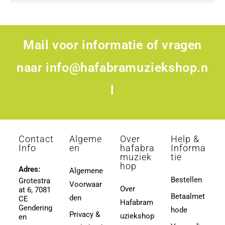
Mail voor informatie of vragen
naar
info@hafabramuziekshop.n
l
Contact
Algeme
Over
Help &
Info
en
hafabra
Informa
muziek
tie
hop
Adres:
Algemene
Bestellen
Grotestra
Voorwaar
Over
at 6, 7081
Betaalmet
den
CE
Hafabram
Gendering
hode
Privacy &
uziekshop
en