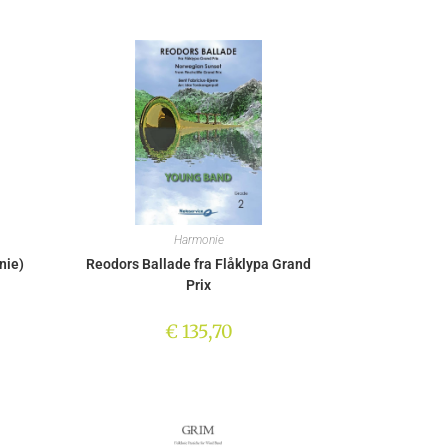
Harmonie
nie)
Reodors Ballade fra Flåklypa Grand
Prix
€
135,70