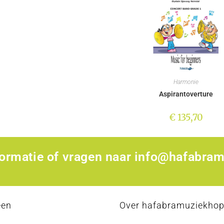
Harmonie
Aspirantoverture
€
135,70
formatie of vragen naar
info@hafabram
een
Over hafabramuziekho