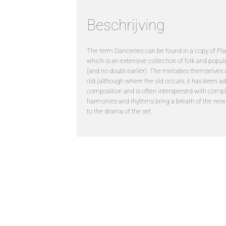
Beschrijving
The term Danceries can be found in a copy of Pl
which is an extensive collection of folk and popul
(and no doubt earlier). The melodies themselves 
old (although where the old occurs, it has been 
composition and is often interspersed with compl
harmonies and rhythms bring a breath of the new
to the drama of the set.