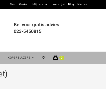
Shop
Contact
Mijn account
Wenslijst
Blog – Nieuws
Bel voor gratis advies
023-5450815
KOPERBLAZERS
0
et)