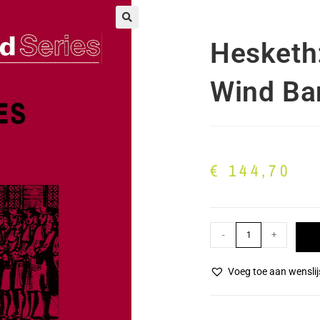
🔍
Hesketh
Wind Ba
€
144,70
-
+
Voeg toe aan wenslij