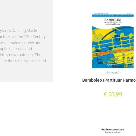
ayford’s Dancing Master
ar tunes of the 17th Century
are a mixture of new and
adapted in mood and
etely new material). The
 into these themes and add
Harmonie
Bamboleo (Partituur Harmo
€
23,99