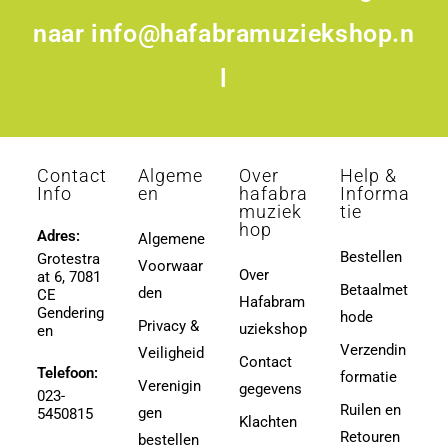
naar
info@hafabramuziekshop.n
l
Contact
Algeme
Over
Help &
Info
en
hafabra
Informa
muziek
tie
hop
Adres:
Algemene
Bestellen
Grotestra
Voorwaar
Over
at 6, 7081
Betaalmet
den
CE
Hafabram
Gendering
hode
Privacy &
uziekshop
en
Verzendin
Veiligheid
Contact
Telefoon:
formatie
Verenigin
gegevens
023-
Ruilen en
gen
5450815
Klachten
Retouren
bestellen