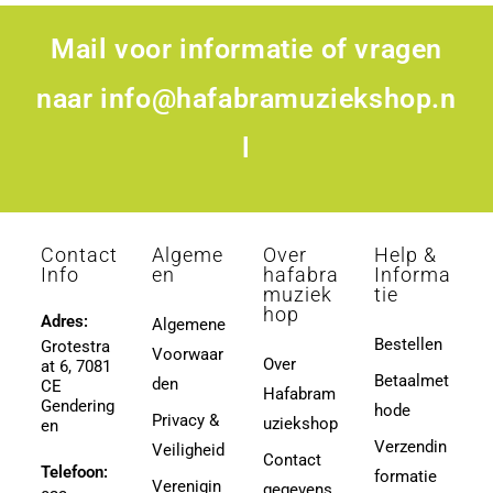
Mail voor informatie of vragen
naar
info@hafabramuziekshop.n
l
Contact
Algeme
Over
Help &
Info
en
hafabra
Informa
muziek
tie
hop
Adres:
Algemene
Bestellen
Grotestra
Voorwaar
Over
at 6, 7081
Betaalmet
den
CE
Hafabram
Gendering
hode
Privacy &
uziekshop
en
Verzendin
Veiligheid
Contact
Telefoon:
formatie
Verenigin
gegevens